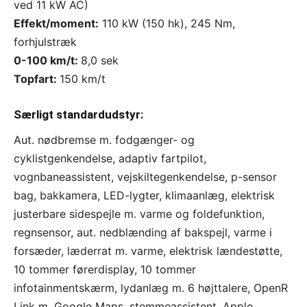
ved 11 kW AC)
Effekt/moment:
110 kW (150 hk), 245 Nm,
forhjulstræk
0-100 km/t:
8,0 sek
Topfart:
150 km/t
Særligt standardudstyr:
Aut. nødbremse m. fodgænger- og
cyklistgenkendelse, adaptiv fartpilot,
vognbaneassistent, vejskiltegenkendelse, p-sensor
bag, bakkamera, LED-lygter, klimaanlæg, elektrisk
justerbare sidespejle m. varme og foldefunktion,
regnsensor, aut. nedblænding af bakspejl, varme i
forsæder, læderrat m. varme, elektrisk lændestøtte,
10 tommer førerdisplay, 10 tommer
infotainmentskærm, lydanlæg m. 6 højttalere, OpenR
Link m. Google Maps, stemmeassistent, Apple