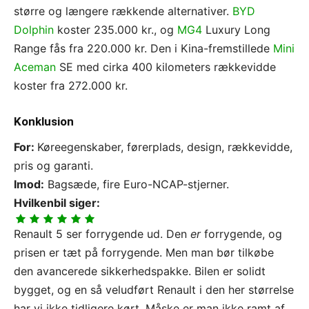
større og længere rækkende alternativer.
BYD
Dolphin
koster 235.000 kr., og
MG4
Luxury Long
Range fås fra 220.000 kr. Den i Kina-fremstillede
Mini
Aceman
SE med cirka 400 kilometers rækkevidde
koster fra 272.000 kr.
Konklusion
For:
Køreegenskaber, førerplads, design, rækkevidde,
pris og garanti.
Imod:
Bagsæde, fire Euro-NCAP-stjerner.
Hvilkenbil siger:
Renault 5 ser forrygende ud. Den
er
forrygende, og
prisen er tæt på forrygende. Men man bør tilkøbe
den avancerede sikkerhedspakke. Bilen er solidt
bygget, og en så veludført Renault i den her størrelse
har vi ikke tidligere kørt. Måske er man ikke ramt af