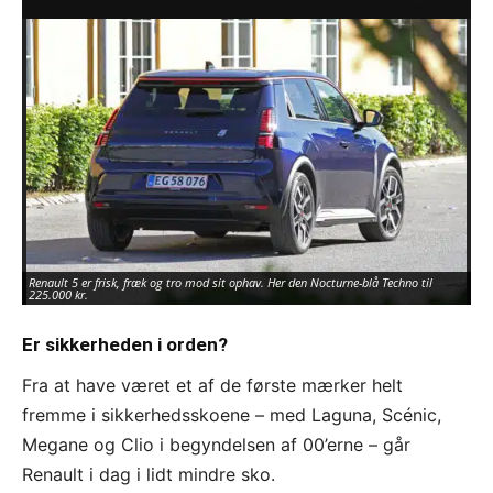
Renault 5 er frisk, fræk og tro mod sit ophav. Her den Nocturne-blå Techno til
Ma
225.000 kr.
Ren
Er sikkerheden i orden?
Fra at have været et af de første mærker helt
fremme i sikkerhedsskoene – med Laguna, Scénic,
Megane og Clio i begyndelsen af 00’erne – går
Renault i dag i lidt mindre sko.