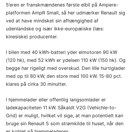
5’eren er franskmændenes første elbil på Ampere-
platformen AmpR Small, så her udmærker Renault sig
ved at have mindsket sin afhængighed af
udenlandske og især ikke-europæiske (læs:
kinesiske) producenter.
I bilen med 40 kWh-batteri yder elmotoren 90 kW
(120 hk), med 52 kWh er ydelsen 110 kW (150 hk). Og
begge har rigeligt med overskud. Den lille hurtiglader
med op til 80 kW, den store med 100 kW. 15-80 pct.
klares på cirka 30 minutter.
I hjemmelader eller offentlig langsomlader er
ladekapaciteten 11 kW. Såkaldt V2G (Vehichle-to-
Grid) er muligt, hvilket vil sige, at man potentielt kan
bruge sin Renault 5 som strømkilde til huset, når den
er koblet på hjemmeladeren.