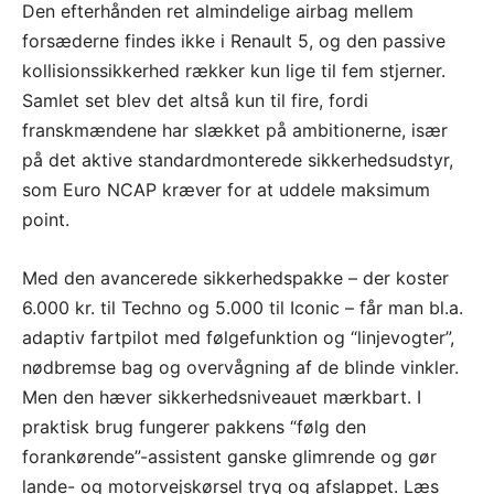
Den efterhånden ret almindelige airbag mellem
forsæderne findes ikke i Renault 5, og den passive
kollisionssikkerhed rækker kun lige til fem stjerner.
Samlet set blev det altså kun til fire, fordi
franskmændene har slækket på ambitionerne, især
på det aktive standardmonterede sikkerhedsudstyr,
som Euro NCAP kræver for at uddele maksimum
point.
Med den avancerede sikkerhedspakke – der koster
6.000 kr. til Techno og 5.000 til Iconic – får man
bl.a.
adaptiv fartpilot med følgefunktion og “linjevogter”,
nødbremse bag og overvågning af de blinde vinkler.
Men den hæver sikkerhedsniveauet mærkbart. I
praktisk brug fungerer pakkens “følg den
forankørende”-assistent ganske glimrende og gør
lande- og motorvejskørsel tryg og afslappet.
Læs