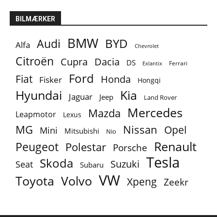
BILMÆRKER
BMW
BYD
Audi
Alfa
Chevrolet
Citroën
Cupra
Dacia
DS
Ferrari
Exlantix
Ford
Fiat
Honda
Fisker
Hongqi
Hyundai
Kia
Jaguar
Jeep
Land Rover
Mercedes
Mazda
Leapmotor
Lexus
MG
Nissan
Opel
Mini
Mitsubishi
Nio
Renault
Peugeot
Polestar
Porsche
Tesla
Skoda
Suzuki
Seat
Subaru
VW
Toyota
Volvo
Xpeng
Zeekr