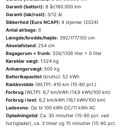
Garanti (batteri):
8 år/160.000 km
Garanti (lak/rust):
3/12 år
Sikkerhed (Euro NCAP):
4 stjerner (2024)
Antal airbags:
6
Længde/bredde/højde:
392/177/150 cm
Akselafstand:
254 cm
Bagagerum + frunk:
326/1.106 liter + 0 liter
Køreklar vægt:
1.524 kg
Anhængervægt:
500 kg
Batterikapacitet
(brutto): 52 kWh
Rækkevidde
(WLTP): 410 km (15-80 pct.)
Forbrug
(WLTP): 6,7 km/kWh (14,9 kWh/100 km)
Forbrug i test:
6,2 km/kWh (16,1 kWh/100 km)
Ladeevne:
Op til 100 kWh DC/
11
kWh AC
Opladningstid:
Ca. 30
minutter
(
15-80 pct.
ved
hurtiglader), ca. 3 timer og 15 minutter (15
-80
pct.