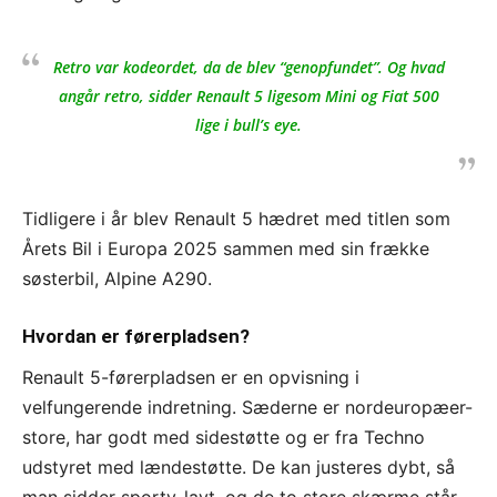
Retro var kodeordet, da de blev “genopfundet”. Og hvad
angår retro, sidder Renault 5 ligesom Mini og Fiat 500
lige i bull’s eye.
Tidligere i år blev Renault 5 hædret med titlen som
Årets Bil i Europa 2025 sammen med sin frække
søsterbil, Alpine A290.
Hvordan er førerpladsen?
Renault 5-førerpladsen er en opvisning i
velfungerende indretning. Sæderne er nordeuropæer-
store, har godt med sidestøtte og er fra Techno
udstyret med lændestøtte. De kan justeres dybt, så
man sidder sporty-lavt, og de to store skærme står