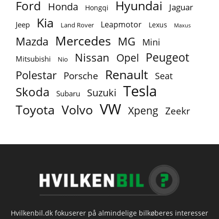
Ford
Hyundai
Honda
Jaguar
Hongqi
Kia
Leapmotor
Jeep
Lexus
Land Rover
Maxus
Mercedes
MG
Mazda
Mini
Peugeot
Nissan
Opel
Mitsubishi
Nio
Renault
Polestar
Porsche
Seat
Tesla
Skoda
Suzuki
Subaru
VW
Toyota
Volvo
Xpeng
Zeekr
Hvilkenbil.dk fokuserer på almindelige bilkøberes interesser