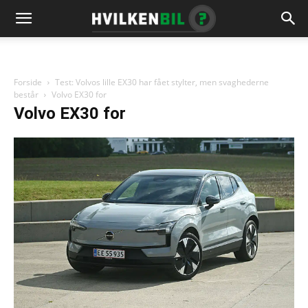
Forside
Test: Volvos lille EX30 har fået stylter, men svaghederne
består
Volvo EX30 for
Volvo EX30 for