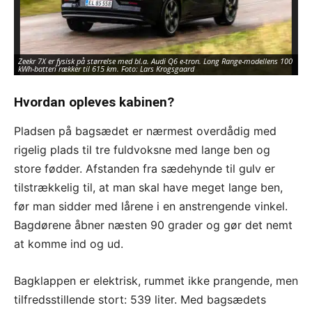
Zeekr 7X er fysisk på størrelse med bl.a. Audi Q6 e-tron. Long Range-modellens 100
kWh-batteri rækker til 615 km. Foto: Lars Krogsgaard
Hvordan opleves kabinen?
Pladsen på bagsædet er nærmest overdådig med
rigelig plads til tre fuldvoksne med lange ben og
store fødder. Afstanden fra sædehynde til gulv er
tilstrækkelig til, at man skal have meget lange ben,
før man sidder med lårene i en anstrengende vinkel.
Bagdørene åbner næsten 90 grader og gør det nemt
at komme ind og ud.
Bagklappen er elektrisk, rummet ikke prangende, men
tilfredsstillende stort: 539 liter. Med bagsædets