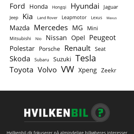
Ford
Hyundai
Honda
Jaguar
Hongqi
Kia
Leapmotor
Jeep
Lexus
Land Rover
Maxus
Mercedes
MG
Mazda
Mini
Peugeot
Nissan
Opel
Mitsubishi
Nio
Renault
Polestar
Porsche
Seat
Tesla
Skoda
Suzuki
Subaru
VW
Toyota
Volvo
Xpeng
Zeekr
Hvilkenbil.dk fokuserer på almindelige bilkøberes interesser