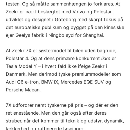
testen. Og så måtte sammenhængen jo forklares. At
Zeekr er nært beslægtet med Volvo og Polestar,
udviklet og designet i Göteborg med skarpt fokus på
det europæiske publikum og bygget på den kinesiske
ejer Geelys fabrik i Ningbo syd for Shanghai.
At Zeekr 7X er søstermodel til bilen uden bagrude,
Polestar 4. Og at dens primære konkurrent
ikke
er
Tesla Model Y – i hvert fald ikke ifølge Zeekr i
Danmark. Men derimod tyske premiummodeller som
Audi Q6 e-tron, BMW iX, Mercedes EQE SUV og
Porsche Macan.
7X udfordrer nemt tyskerne på pris – og dér er den
ret enestående. Men den går også efter deres
struber, når det kommer til teknik og udstyr, dynamik,
lækkerhed og raffinerede løsninger.