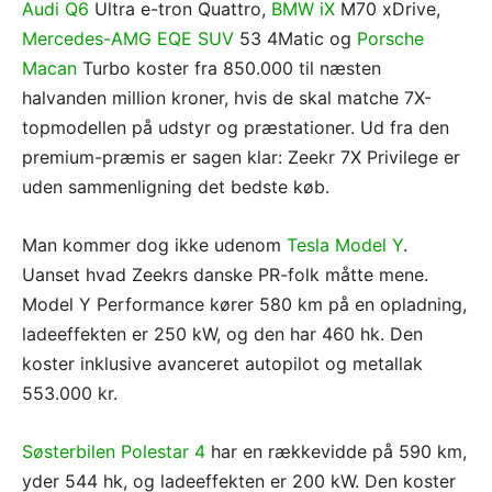
Audi Q6
Ultra e-tron Quattro,
BMW iX
M70 xDrive,
Mercedes-AMG EQE SUV
53 4Matic og
Porsche
Macan
Turbo koster fra 850.000 til næsten
halvanden million kroner, hvis de skal matche 7X-
topmodellen på udstyr og præstationer. Ud fra den
premium-præmis er sagen klar: Zeekr 7X Privilege er
uden sammenligning det bedste køb.
Man kommer dog ikke udenom
Tesla Model Y
.
Uanset hvad Zeekrs danske PR-folk måtte mene.
Model Y Performance kører 580 km på en opladning,
ladeeffekten er 250 kW, og den har 460 hk. Den
koster inklusive avanceret autopilot og metallak
553.000 kr.
Søsterbilen Polestar 4
har en rækkevidde på 590 km,
yder 544 hk, og ladeeffekten er 200 kW. Den koster