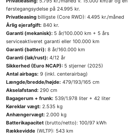
Privatleasing:
5.795 kr./måned v. 15.000 km/år og en
førstegangsydelse på 24.995 kr.
Privatleasing
billigste (Core RWD): 4.495 kr./måned
Årlig ejerafgift:
840 kr.
Garanti (mekanisk):
5 år/100.000 km + 5 års
serviceaktiveret garanti eller 100.000 km
Garanti (batteri):
8 år/160.000 km
Garanti (lak/rust):
4/12 år
Sikkerhed (Euro NCAP):
5 stjerner (2025)
Antal airbags:
9 (inkl. centerairbag)
Længde/bredde/højde:
479/193/165 cm
Akselafstand:
290 cm
Bagagerum + frunk:
539/1.978 liter + 42 liter
Køreklar vægt:
2.535 kg
Anhængervægt:
2.000 kg
Batterikapacitet
(brutto/netto): 100/97 kWh
Rækkevidde
(WLTP): 543 km