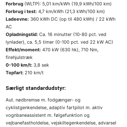
Forbrug
(WLTP): 5,01 km/kWh (19,9 kWh/100 km)
Forbrug i test:
4,7 km/kWh (21,3 kWh/100 km)
Ladeevne:
360 kWh DC (op til 480 kWh) /
22
kWh
AC
Opladningstid:
Ca. 16 minutter
(
10-80 pct.
ved
lynlader), ca. 5,5 timer (0-100 pct. ved 22 kW AC)
Effekt/moment:
470 kW (630 hk), 710 Nm,
firehjulstræk
0-100 km/t:
3,8 sek
Topfart:
210 km/t
Særligt standardudstyr:
Aut. nødbremse m. fodgænger- og
cyklistgenkendelse, adaptiv fartpilot m. aktiv
vognbaneassistent m. følgefunktion og
vejbanefastholdelse, vejskiltegenkendelse, advarsel