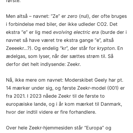
første.
Men altså – navnet: “Ze” er
zero
(nul), der ofte bruges
i forbindelse med biler, der ikke udleder CO2. Det
ekstra “e” er lig med
evolving electric era
(burde der i
navnet så have været tre ekstra gange “e”, altså
Zeeeekr…?). Og endelig “kr”, der står for
krypton
. En
ædelgas, som lyser, når der sættes strøm til. Så
derfor det helt indlysende: Zeekr.
Nå, ikke mere om navnet: Moderskibet Geely har pt.
14 mærker under sig, og første Zeekr-model (001) er
fra 2021. I 2023 nåede Zeekr til de første to
europæiske lande, og i år kom mærket til Danmark,
hvor der indtil videre er fire forhandlere.
Over hele Zeekr-hjemmesiden står “Europa” og