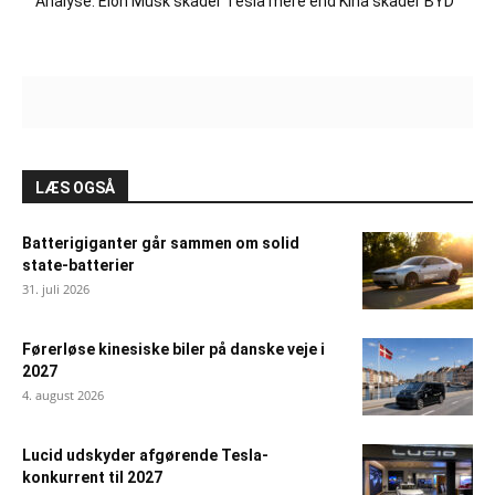
Analyse: Elon Musk skader Tesla mere end Kina skader BYD
LÆS OGSÅ
Batterigiganter går sammen om solid
state-batterier
31. juli 2026
Førerløse kinesiske biler på danske veje i
2027
4. august 2026
Lucid udskyder afgørende Tesla-
konkurrent til 2027