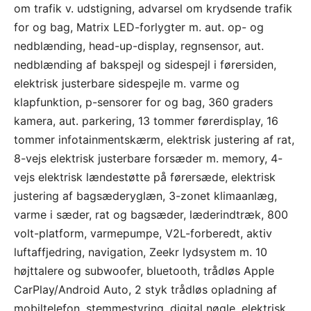
om trafik v. udstigning, advarsel om krydsende trafik
for og bag, Matrix LED-forlygter m. aut. op- og
nedblænding, head-up-display, regnsensor, aut.
nedblænding af bakspejl og sidespejl i førersiden,
elektrisk justerbare sidespejle m. varme og
klapfunktion, p-sensorer for og bag, 360 graders
kamera, aut. parkering, 13 tommer førerdisplay, 16
tommer infotainmentskærm, elektrisk justering af rat,
8-vejs elektrisk justerbare forsæder m. memory, 4-
vejs elektrisk lændestøtte på førersæde, elektrisk
justering af bagsæderyglæn, 3-zonet klimaanlæg,
varme i sæder, rat og bagsæder, læderindtræk, 800
volt-platform, varmepumpe, V2L-forberedt, aktiv
luftaffjedring, navigation, Zeekr lydsystem m. 10
højttalere og subwoofer, bluetooth, trådløs Apple
CarPlay/Android Auto, 2 styk trådløs opladning af
mobiltelefon, stemmestyring, digital nøgle, elektrisk