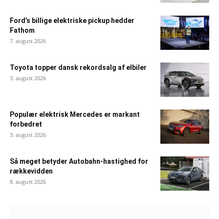
Ford’s billige elektriske pickup hedder
Fathom
7. august 2026
Toyota topper dansk rekordsalg af elbiler
3. august 2026
Populær elektrisk Mercedes er markant
forbedret
3. august 2026
Så meget betyder Autobahn-hastighed for
rækkevidden
8. august 2026