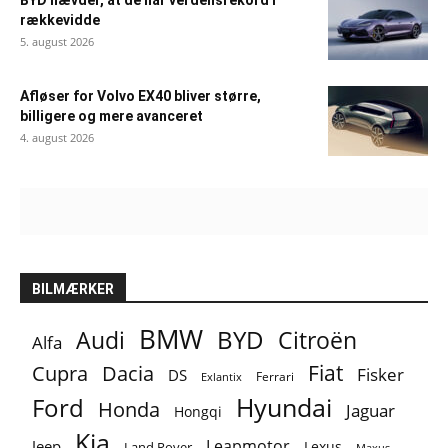
rækkevidde
5. august 2026
Afløser for Volvo EX40 bliver større,
billigere og mere avanceret
4. august 2026
BILMÆRKER
BMW
BYD
Audi
Citroën
Alfa
Fiat
Cupra
Dacia
Fisker
DS
Ferrari
Exlantix
Ford
Hyundai
Honda
Jaguar
Hongqi
Kia
Leapmotor
Jeep
Lexus
Land Rover
Maxus