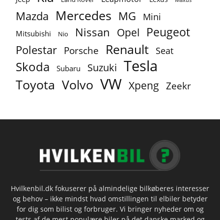
Mercedes
MG
Mazda
Mini
Peugeot
Nissan
Opel
Mitsubishi
Nio
Renault
Polestar
Porsche
Seat
Tesla
Skoda
Suzuki
Subaru
VW
Toyota
Volvo
Xpeng
Zeekr
Hvilkenbil.dk fokuserer på almindelige bilkøberes interesser
og behov – ikke mindst hvad omstillingen til elbiler betyder
for dig som bilist og forbruger. Vi bringer nyheder om og
tests af de mest populære biler på det danske marked og