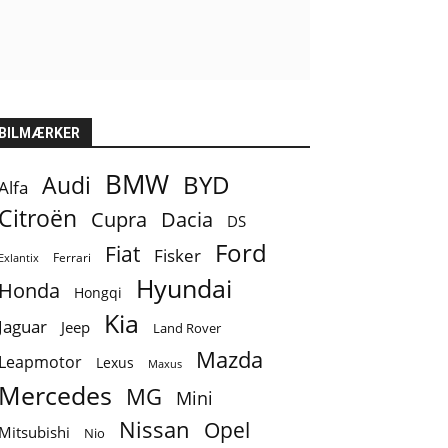
BILMÆRKER
BMW
BYD
Audi
Alfa
Citroën
Cupra
Dacia
DS
Ford
Fiat
Fisker
Ferrari
Exlantix
Hyundai
Honda
Hongqi
Kia
Jaguar
Jeep
Land Rover
Mazda
Leapmotor
Lexus
Maxus
Mercedes
MG
Mini
Nissan
Opel
Mitsubishi
Nio