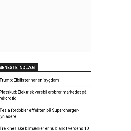
SENESTE INDLÆG
Trump: Elbilister har en ‘sygdom’
Pletskud: Elektrisk varebil erobrer markedet på
rekordtid
Tesla fordobler effekten på Supercharger-
lynladere
Tre kinesiske bilmærker er nu blandt verdens 10