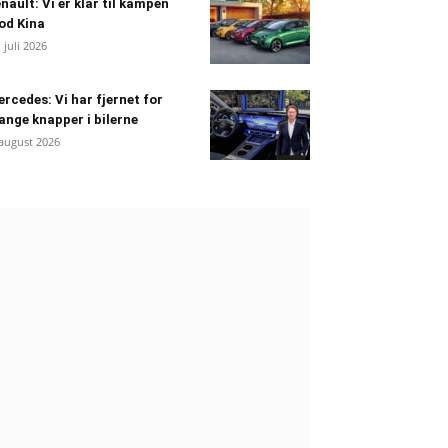
nault: Vi er klar til kampen
od Kina
. juli 2026
rcedes: Vi har fjernet for
nge knapper i bilerne
 august 2026