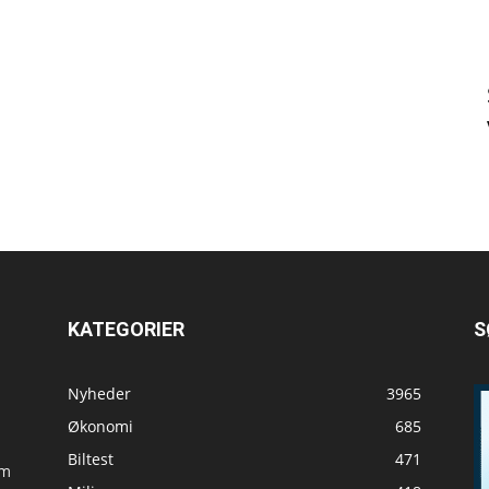
KATEGORIER
S
Nyheder
3965
Økonomi
685
Biltest
471
om