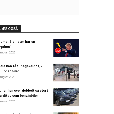
LÆS OGSÅ
ump: Elbilister har en
ygdom’
 august 2026
sla kan få tilbagekaldt 1,2
llioner biler
 august 2026
biler har over dobbelt så stort
rditab som benzinbiler
 august 2026