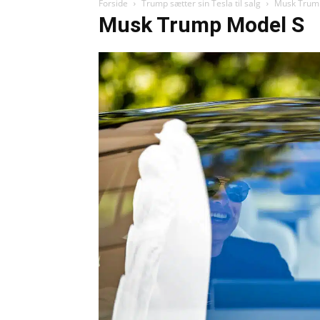
Forside
Trump sætter sin Tesla til salg
Musk Trum
Musk Trump Model S