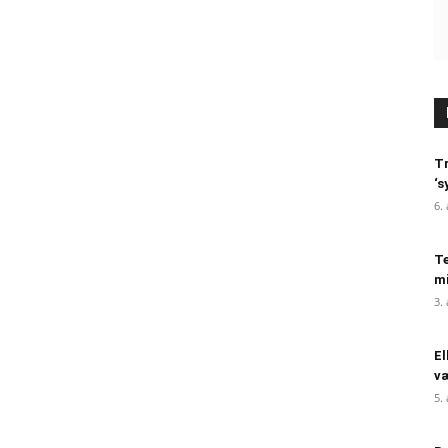
Tr
‘s
6.
Te
mi
3.
El
væ
5.