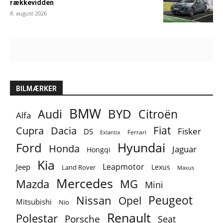
rækkevidden
8. august 2026
BILMÆRKER
BMW
BYD
Audi
Citroën
Alfa
Fiat
Cupra
Dacia
Fisker
DS
Ferrari
Exlantix
Ford
Hyundai
Honda
Jaguar
Hongqi
Kia
Leapmotor
Jeep
Lexus
Land Rover
Maxus
Mercedes
MG
Mazda
Mini
Peugeot
Nissan
Opel
Mitsubishi
Nio
Renault
Polestar
Porsche
Seat