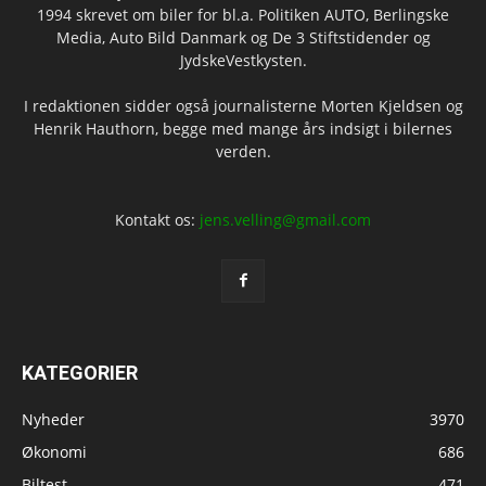
1994 skrevet om biler for bl.a. Politiken AUTO, Berlingske
Media, Auto Bild Danmark og De 3 Stiftstidender og
JydskeVestkysten.
I redaktionen sidder også journalisterne Morten Kjeldsen og
Henrik Hauthorn, begge med mange års indsigt i bilernes
verden.
Kontakt os:
jens.velling@gmail.com
KATEGORIER
Nyheder
3970
Økonomi
686
Biltest
471