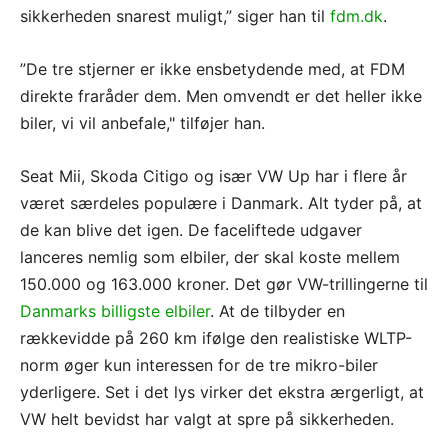
sikkerheden snarest muligt,” siger han til
fdm.dk
.
”De tre stjerner er ikke ensbetydende med, at FDM
direkte fraråder dem. Men omvendt er det heller ikke
biler, vi vil anbefale," tilføjer han.
Seat Mii, Skoda Citigo og især VW Up har i flere år
været særdeles populære i Danmark. Alt tyder på, at
de kan blive det igen. De faceliftede udgaver
lanceres nemlig som elbiler, der skal koste mellem
150.000 og 163.000 kroner. Det gør VW-trillingerne til
Danmarks billigste elbiler
. At de tilbyder en
rækkevidde på 260 km ifølge den realistiske WLTP-
norm øger kun interessen for de tre mikro-biler
yderligere. Set i det lys virker det ekstra ærgerligt, at
VW helt bevidst har valgt at spre på sikkerheden.