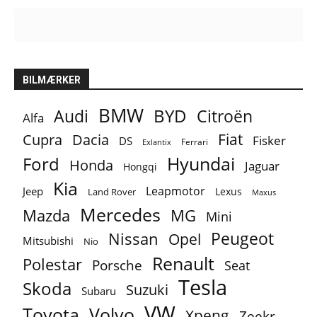
BILMÆRKER
BMW
BYD
Audi
Citroën
Alfa
Fiat
Cupra
Dacia
Fisker
DS
Ferrari
Exlantix
Ford
Hyundai
Honda
Jaguar
Hongqi
Kia
Leapmotor
Jeep
Lexus
Land Rover
Maxus
Mercedes
MG
Mazda
Mini
Peugeot
Nissan
Opel
Mitsubishi
Nio
Renault
Polestar
Porsche
Seat
Tesla
Skoda
Suzuki
Subaru
VW
Toyota
Volvo
Xpeng
Zeekr