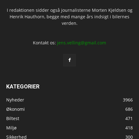
I redaktionen sidder også journalisterne Morten Kjeldsen og
Henrik Hauthorn, begge med mange års indsigt i bilernes
verden.
Kontakt os:
jens.velling@gmail.com
KATEGORIER
Nyheder
3966
Økonomi
686
Biltest
471
Miljø
418
Sikkerhed
300