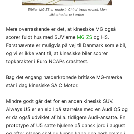
Elbilen MG ZS er 'made in China' trods navnet. Men
sikkerheden er i orden.
Mere overraskende er det, at kinesiske MG også
scorer fuldt hus med SUV'erne
MG ZS
og HS.
Førstnævnte er muligvis på vej til Danmark som elbil,
og vi er ikke vant til, at kinesiske biler scorer
topkarakter i Euro NCAPs crashtest.
Bag det engang hæderkronede britiske MG-mærke
står i dag kinesiske SAIC Motor.
Mindre godt går det for en anden kinesisk SUV.
Aiways U5 er en elbil på størrelse med en Audi Q5 og
er da også udviklet af bl.a. tidligere Audi-ansatte. En
prototype af U5 satte hjulene på dansk jord i august
og efter planen skal du kunne købe den herhjemme i