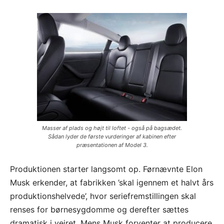
Masser af plads og højt til loftet - også på bagsædet.
Sådan lyder de første vurderinger af kabinen efter
præsentationen af Model 3.
Produktionen starter langsomt op. Førnævnte Elon
Musk erkender, at fabrikken ’skal igennem et halvt års
produktionshelvede’, hvor seriefremstillingen skal
renses for børnesygdomme og derefter sættes
dramatisk i vejret. Mens Musk forventer at producere