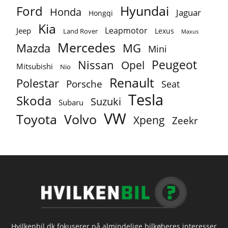
Ford
Hyundai
Honda
Jaguar
Hongqi
Kia
Leapmotor
Jeep
Lexus
Land Rover
Maxus
Mercedes
MG
Mazda
Mini
Peugeot
Nissan
Opel
Mitsubishi
Nio
Renault
Polestar
Porsche
Seat
Tesla
Skoda
Suzuki
Subaru
VW
Toyota
Volvo
Xpeng
Zeekr
Hvilkenbil.dk fokuserer på almindelige bilkøberes interesser