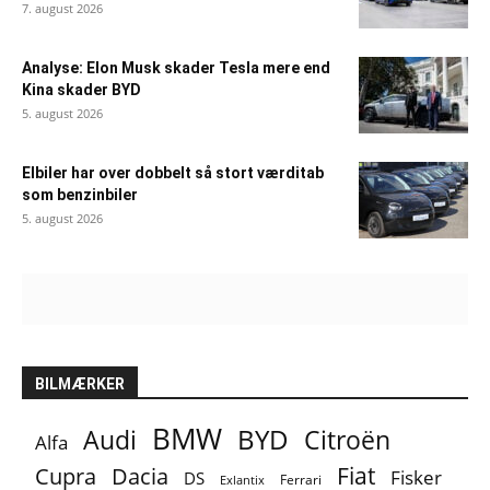
7. august 2026
Analyse: Elon Musk skader Tesla mere end
Kina skader BYD
5. august 2026
Elbiler har over dobbelt så stort værditab
som benzinbiler
5. august 2026
BILMÆRKER
BMW
BYD
Audi
Citroën
Alfa
Fiat
Cupra
Dacia
Fisker
DS
Ferrari
Exlantix