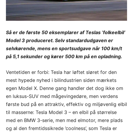
Så er de første 50 eksemplarer af Teslas ’folkeelbil’
Model 3 produceret. Selv standardudgaven er
selvkørende, mens en sportsudgave når 100 km/t
på 5,1 sekunder og kører 500 km på en opladning.
Ventetiden er forbi: Tesla har løftet sløret for den
mest hypede nyhed i bilindustrien siden mærkets
egen Model X. Denne gang handler det dog ikke om
en luksus-SUV med mågevingedøre, men verdens
første bud på en attraktiv, effektiv og miljøvenlig elbil
til masserne: Tesla Model 3 – en elbil på størrelse
med en BMW 3-serie, men med elmotor, mere plads
og al den fremtidssikrede ’coolness’, som Tesla er