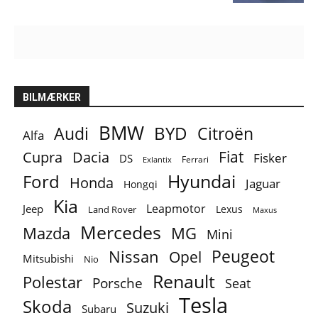
BILMÆRKER
BMW
BYD
Audi
Citroën
Alfa
Fiat
Cupra
Dacia
Fisker
DS
Ferrari
Exlantix
Ford
Hyundai
Honda
Jaguar
Hongqi
Kia
Leapmotor
Jeep
Lexus
Land Rover
Maxus
Mercedes
MG
Mazda
Mini
Peugeot
Nissan
Opel
Mitsubishi
Nio
Renault
Polestar
Porsche
Seat
Tesla
Skoda
Suzuki
Subaru