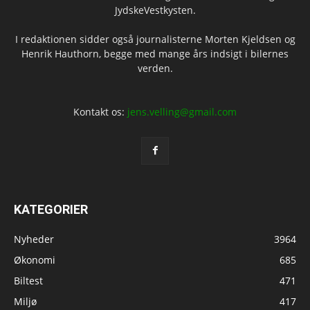
JydskeVestkysten.
I redaktionen sidder også journalisterne Morten Kjeldsen og
Henrik Hauthorn, begge med mange års indsigt i bilernes
verden.
Kontakt os:
jens.velling@gmail.com
KATEGORIER
Nyheder
3964
Økonomi
685
Biltest
471
Miljø
417