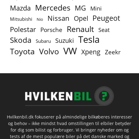
Mercedes
MG
Mazda
Mini
Peugeot
Nissan
Opel
Mitsubishi
Nio
Renault
Polestar
Porsche
Seat
Tesla
Skoda
Suzuki
Subaru
VW
Toyota
Volvo
Xpeng
Zeekr
Hvilkenbil.dk fokuserer på almindelige bilkøberes interesser
og behov – ikke mindst hvad omstillingen til elbiler betyder
for dig som bilist og forbruger. Vi bringer nyheder om og
tests af de mest populære biler på det danske marked og