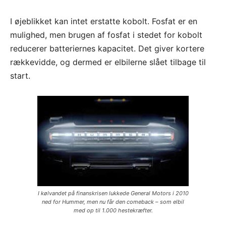
I øjeblikket kan intet erstatte kobolt. Fosfat er en
mulighed, men brugen af fosfat i stedet for kobolt
reducerer batteriernes kapacitet. Det giver kortere
rækkevidde, og dermed er elbilerne slået tilbage til
start.
I kølvandet på finanskrisen lukkede General Motors i 2010
ned for Hummer, men nu får den comeback – som elbil
med op til 1.000 hestekræfter.