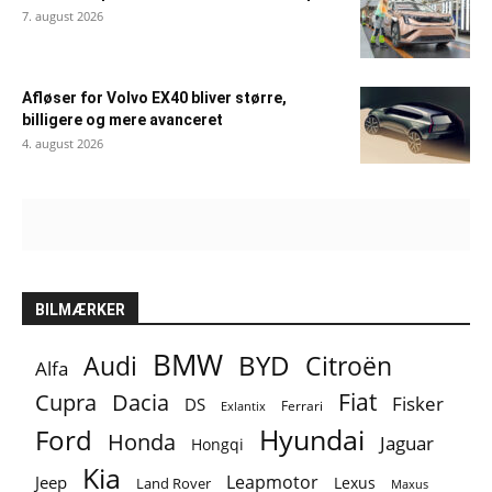
7. august 2026
Afløser for Volvo EX40 bliver større,
billigere og mere avanceret
4. august 2026
BILMÆRKER
BMW
BYD
Audi
Citroën
Alfa
Fiat
Cupra
Dacia
Fisker
DS
Ferrari
Exlantix
Ford
Hyundai
Honda
Jaguar
Hongqi
Kia
Leapmotor
Jeep
Lexus
Land Rover
Maxus