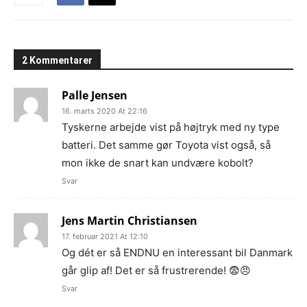
2 Kommentarer
Palle Jensen
16. marts 2020 At 22:16
Tyskerne arbejde vist på højtryk med ny type
batteri. Det samme gør Toyota vist også, så
mon ikke de snart kan undvære kobolt?
Svar
Jens Martin Christiansen
17. februar 2021 At 12:10
Og dét er så ENDNU en interessant bil Danmark
går glip af! Det er så frustrerende! 😨😠
Svar