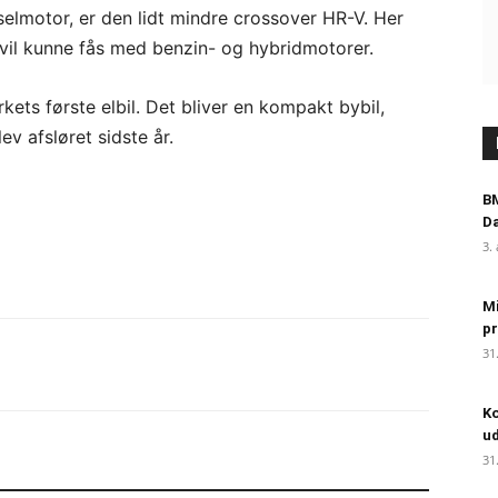
eselmotor, er den lidt mindre crossover HR-V. Her
vil kunne fås med benzin- og hybridmotorer.
ets første elbil. Det bliver en kompakt bybil,
v afsløret sidste år.
BM
D
3.
Mi
pr
31
Ko
ud
31