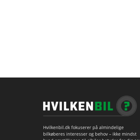
Hvilkenbil.dk fokuserer på almindelige
bilkøberes interesser og behov – ikke mindst