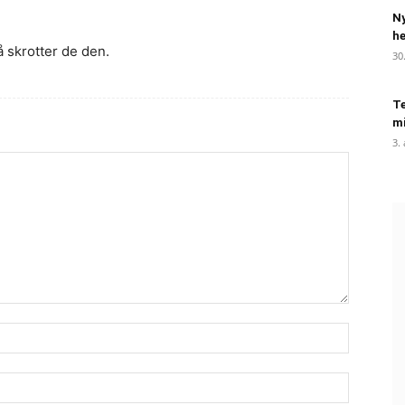
Ny
he
å skrotter de den.
30
Te
mi
3.