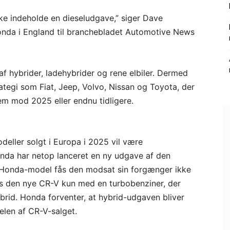
kke indeholde en dieseludgave,” siger Dave
onda i England til branchebladet Automotive News
 af hybrider, ladehybrider og rene elbiler. Dermed
tegi som Fiat, Jeep, Volvo, Nissan og Toyota, der
rem mod 2025 eller endnu tidligere.
odeller solgt i Europa i 2025 vil være
Honda har netop lanceret en ny udgave af den
Honda-model fås den modsat sin forgænger ikke
s den nye CR-V kun med en turbobenziner, der
ybrid. Honda forventer, at hybrid-udgaven bliver
elen af CR-V-salget.