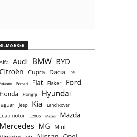
BILMÆRKER
BMW
BYD
Audi
Alfa
Citroën
Cupra
Dacia
DS
Ford
Fiat
Fisker
Ferrari
Exlantix
Hyundai
Honda
Hongqi
Kia
Jaguar
Jeep
Land Rover
Mazda
Leapmotor
Lexus
Maxus
Mercedes
MG
Mini
Nissan
Opel