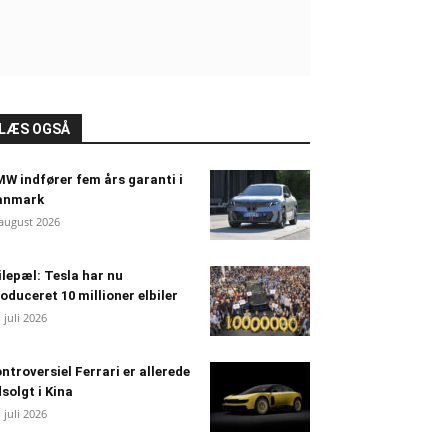
LÆS OGSÅ
W indfører fem års garanti i
anmark
 august 2026
lepæl: Tesla har nu
oduceret 10 millioner elbiler
. juli 2026
ntroversiel Ferrari er allerede
solgt i Kina
. juli 2026