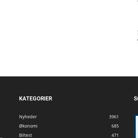
KATEGORIER
S
Nyheder
3961
Økonomi
685
Biltest
471