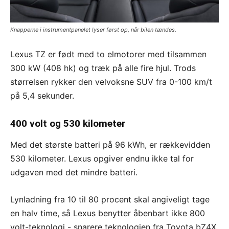
Knapperne i instrumentpanelet lyser først op, når bilen tændes.
Lexus TZ er født med to elmotorer med tilsammen
300 kW (408 hk) og træk på alle fire hjul. Trods
størrelsen rykker den velvoksne SUV fra 0-100 km/t
på 5,4 sekunder.
400 volt og 530 kilometer
Med det største batteri på 96 kWh, er rækkevidden
530 kilometer. Lexus opgiver endnu ikke tal for
udgaven med det mindre batteri.
Lynladning fra 10 til 80 procent skal angiveligt tage
en halv time, så Lexus benytter åbenbart ikke 800
volt-teknologi - snarere teknologien fra Toyota bZ4X