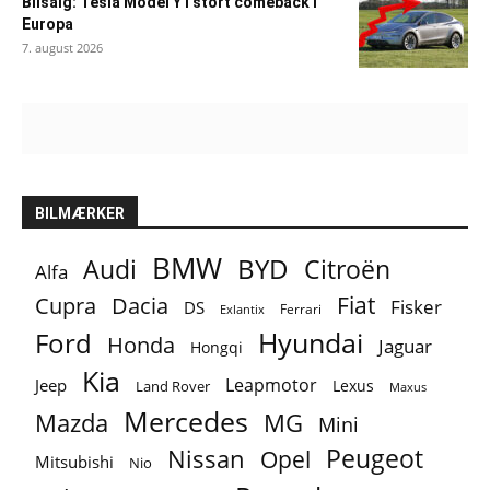
Bilsalg: Tesla Model Y i stort comeback i
Europa
7. august 2026
BILMÆRKER
BMW
BYD
Audi
Citroën
Alfa
Fiat
Cupra
Dacia
Fisker
DS
Ferrari
Exlantix
Ford
Hyundai
Honda
Jaguar
Hongqi
Kia
Leapmotor
Jeep
Lexus
Land Rover
Maxus
Mercedes
MG
Mazda
Mini
Peugeot
Nissan
Opel
Mitsubishi
Nio