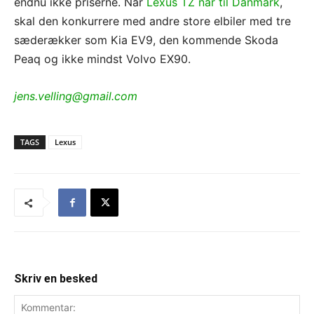
endnu ikke priserne. Når
Lexus TZ når til Danmark
,
skal den konkurrere med andre store elbiler med tre
sæderækker som Kia EV9, den kommende Skoda
Peaq og ikke mindst Volvo EX90.
jens.velling@gmail.com
TAGS
Lexus
Skriv en besked