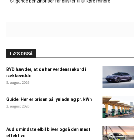
Stigende benzinpriser får bilister til at køre mindre
LÆS OGSÅ
BYD hævder, at de har verdensrekord i
rækkevidde
5. august 2026
Guide: Her er prisen på lynladning pr. kWh
2. august 2026
Audis mindste elbil bliver også den mest
effektive