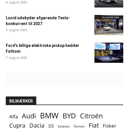
4. august 2026
Lucid udskyder afgørende Tesla-
konkurrent til 2027
5. august 2026
Ford’s billige elektriske pickup hedder
Fathom
7. august 2026
BILMÆRKER
BMW
BYD
Audi
Citroën
Alfa
Fiat
Cupra
Dacia
Fisker
DS
Ferrari
Exlantix