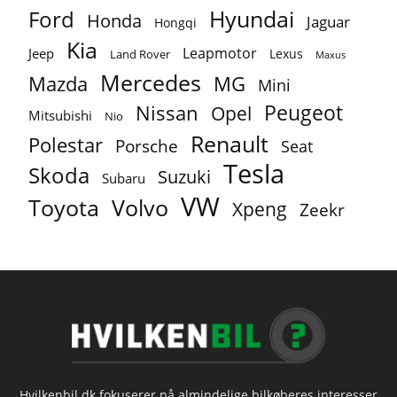
Ford
Hyundai
Honda
Jaguar
Hongqi
Kia
Leapmotor
Jeep
Lexus
Land Rover
Maxus
Mercedes
MG
Mazda
Mini
Peugeot
Nissan
Opel
Mitsubishi
Nio
Renault
Polestar
Porsche
Seat
Tesla
Skoda
Suzuki
Subaru
VW
Toyota
Volvo
Xpeng
Zeekr
Hvilkenbil.dk fokuserer på almindelige bilkøberes interesser