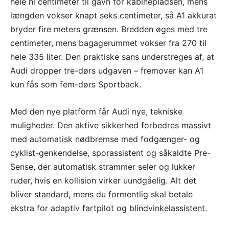
hele ni centimeter til gavn for kabinepladsen, mens
længden vokser knapt seks centimeter, så A1 akkurat
bryder fire meters grænsen. Bredden øges med tre
centimeter, mens bagagerummet vokser fra 270 til
hele 335 liter. Den praktiske sans understreges af, at
Audi dropper tre-dørs udgaven – fremover kan A1
kun fås som fem-dørs Sportback.
Med den nye platform får Audi nye, tekniske
muligheder. Den aktive sikkerhed forbedres massivt
med automatisk nødbremse med fodgænger- og
cyklist-genkendelse, sporassistent og såkaldte Pre-
Sense, der automatisk strammer seler og lukker
ruder, hvis en kollision virker uundgåelig. Alt det
bliver standard, mens du formentlig skal betale
ekstra for adaptiv fartpilot og blindvinkelassistent.