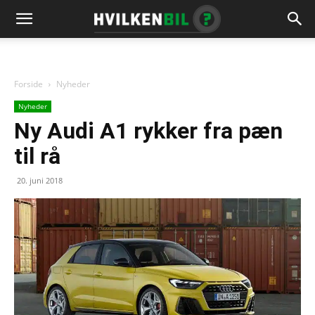
Forside
Nyheder
Nyheder
Ny Audi A1 rykker fra pæn
til rå
20. juni 2018