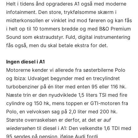
Helt i tidens ånd opgraderes A1 også med moderne
infotainment. Den store, trykfølsomme skærm i
midterkonsollen er vinklet ind mod føreren og kan fås
i helt op til 10 tommers bredde og med B&O Premium
Sound som ekstraudstyr. Fuld, digital instrumentering
fås også, men du skal betale ekstra for det.
Ingen diesel i A1
Motorerne kender vi allerede fra søsterbilerne Polo
og Ibiza: Udvalget begynder med en trecylindret
turbobenziner på én liter med enten 95 eller 116 hk.
Næste trin er den nyudviklede 1,5 liters TSI med fire
cylindre og 150 hk, mens toppen er GTI-motoren fra
Polo, en velvoksen sag på 2,0 liter med 200 hk.
Største overraskelsen er derfor, at det er
auf
wiedersehen
til diesel i A1: Den velkendte 1,6 TDI med
95 sendes på pension, ifølge Audi fordi