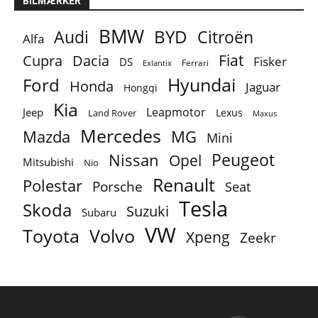
BILMÆRKER
BMW
BYD
Audi
Citroën
Alfa
Fiat
Cupra
Dacia
Fisker
DS
Ferrari
Exlantix
Ford
Hyundai
Honda
Jaguar
Hongqi
Kia
Leapmotor
Jeep
Lexus
Land Rover
Maxus
Mercedes
MG
Mazda
Mini
Peugeot
Nissan
Opel
Mitsubishi
Nio
Renault
Polestar
Porsche
Seat
Tesla
Skoda
Suzuki
Subaru
VW
Toyota
Volvo
Xpeng
Zeekr