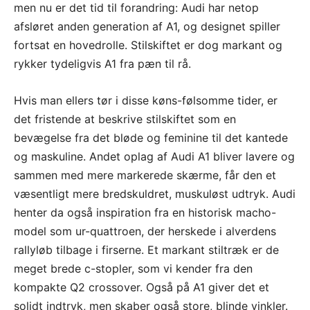
men nu er det tid til forandring: Audi har netop
afsløret anden generation af A1, og designet spiller
fortsat en hovedrolle. Stilskiftet er dog markant og
rykker tydeligvis A1 fra pæn til rå.
Hvis man ellers tør i disse køns-følsomme tider, er
det fristende at beskrive stilskiftet som en
bevægelse fra det bløde og feminine til det kantede
og maskuline. Andet oplag af Audi A1 bliver lavere og
sammen med mere markerede skærme, får den et
væsentligt mere bredskuldret, muskuløst udtryk. Audi
henter da også inspiration fra en historisk macho-
model som ur-quattroen, der herskede i alverdens
rallyløb tilbage i firserne. Et markant stiltræk er de
meget brede c-stopler, som vi kender fra den
kompakte Q2 crossover. Også på A1 giver det et
solidt indtryk, men skaber også store, blinde vinkler.