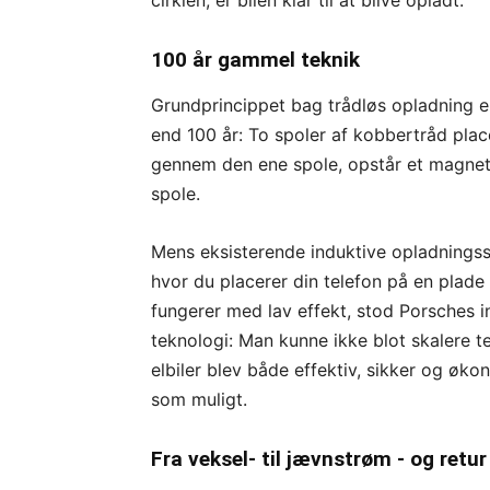
cirklen, er bilen klar til at blive opladt.
100 år gammel teknik
Grundprincippet bag trådløs opladning e
end 100 år: To spoler af kobbertråd pla
gennem den ene spole, opstår et magnet
spole.
Mens eksisterende induktive opladnings
hvor du placerer din telefon på en plade 
fungerer med lav effekt, stod Porsches 
teknologi: Man kunne ikke blot skalere t
elbiler blev både effektiv, sikker og øko
som muligt.
Fra veksel- til jævnstrøm - og retur