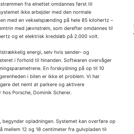
lstrømmen fra elnettet omdannes først til
 systemet ikke arbejder med den normale
men med en vekselspænding på hele 85 kilohertz –
lemtrin med jævnstrøm, som derefter omdannes til
rtz og et elektrisk kredsløb på 2.000 volt.
lstrækkelig energi, selv hvis sender- og
steret i forhold til hinanden. Softwaren overvåger
ningsparametrene. En forskydning på op til 10
renheden i bilen er ikke et problem. Vi har
at gøre det nemt at parkere og aktivere
ør hos Porsche, Dominik Scherer.
n, begynder opladningen. Systemet kan overføre op
 på mellem 12 og 18 centimeter fra gulvpladen til