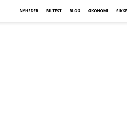
vilkenbil.dk
NYHEDER
BILTEST
BLOG
ØKONOMI
SIKK