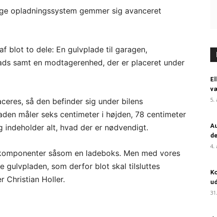
ige opladningssystem gemmer sig avanceret
f blot to dele: En gulvplade til garagen,
plads samt en modtagerenhed, der er placeret under
El
væ
5.
aceres, så den befinder sig under bilens
aden måler seks centimeter i højden, 78 centimeter
Au
 indeholder alt, hvad der er nødvendigt.
de
4.
e komponenter såsom en ladeboks. Men med vores
 gulvpladen, som derfor blot skal tilsluttes
Ko
er Christian Holler.
ud
31