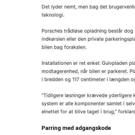
Det lyder nemt, men bag det brugervenl
teknologi.
Porsches trådløse opladning består dog a
indkørslen eller den private parkerings
bilen bag forakslen.
Installationen er ret enkel: Gulvpladen pl
modtagerenhed, når bilen er parkeret. Pl
i bredden og 117 centimeter i længden og
“Tidligere løsninger krævede yderliger
system er alle komponenter samlet i selve
elnettet for at blive taget i brug,” forklar
Parring med adgangskode