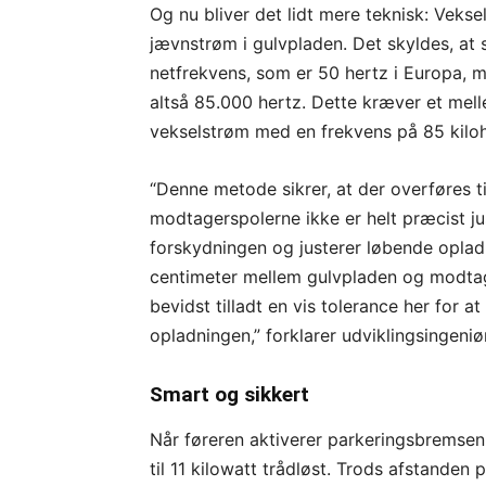
Og nu bliver det lidt mere teknisk: Vekse
jævnstrøm i gulvpladen. Det skyldes, at
netfrekvens, som er 50 hertz i Europa, 
altså 85.000 hertz. Dette kræver et mel
vekselstrøm med en frekvens på 85 kilohe
“Denne metode sikrer, at der overføres ti
modtagerspolerne ikke er helt præcist ju
forskydningen og justerer løbende oplad
centimeter mellem gulvpladen og modtage
bevidst tilladt en vis tolerance her for 
opladningen,” forklarer udviklingsingeni
Smart og sikkert
Når føreren aktiverer parkeringsbremse
til 11 kilowatt trådløst. Trods afstanden