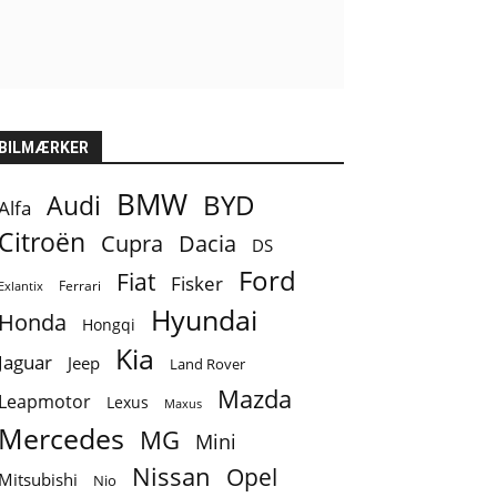
BILMÆRKER
BMW
BYD
Audi
Alfa
Citroën
Cupra
Dacia
DS
Ford
Fiat
Fisker
Ferrari
Exlantix
Hyundai
Honda
Hongqi
Kia
Jaguar
Jeep
Land Rover
Mazda
Leapmotor
Lexus
Maxus
Mercedes
MG
Mini
Nissan
Opel
Mitsubishi
Nio