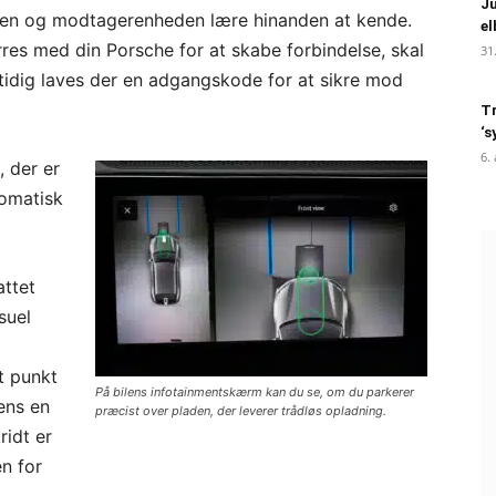
Ju
aden og modtagerenheden lære hinanden at kende.
el
res med din Porsche for at skabe forbindelse, skal
31
idig laves der en adgangskode for at sikre mod
Tr
‘s
6.
, der er
tomatisk
attet
suel
t punkt
På bilens infotainmentskærm kan du se, om du parkerer
ens en
præcist over pladen, der leverer trådløs opladning.
ridt er
en for