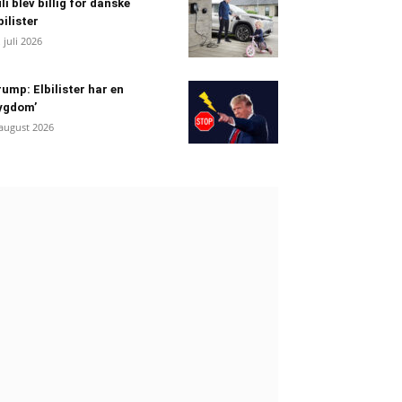
li blev billig for danske
bilister
. juli 2026
ump: Elbilister har en
ygdom’
 august 2026