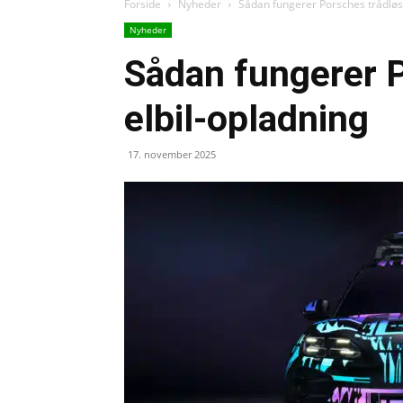
Forside
Nyheder
Sådan fungerer Porsches trådløs
Nyheder
Sådan fungerer 
elbil-opladning
17. november 2025