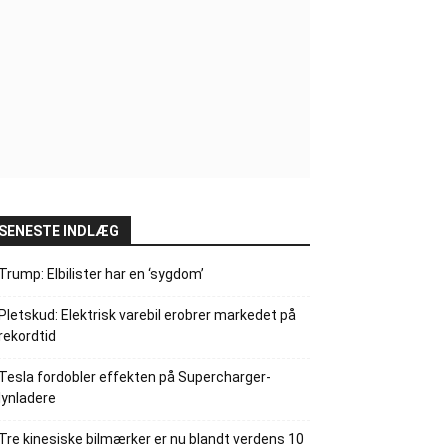
SENESTE INDLÆG
Trump: Elbilister har en ‘sygdom’
Pletskud: Elektrisk varebil erobrer markedet på
rekordtid
Tesla fordobler effekten på Supercharger-
lynladere
Tre kinesiske bilmærker er nu blandt verdens 10