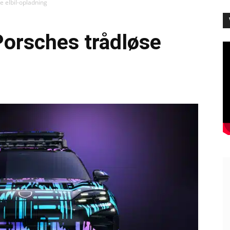
e elbil-opladning
Porsches trådløse