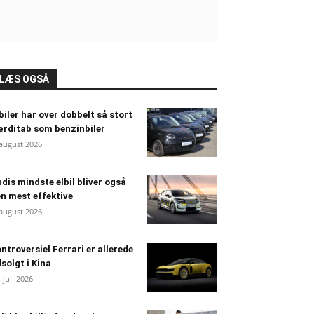
LÆS OGSÅ
biler har over dobbelt så stort
rditab som benzinbiler
 august 2026
dis mindste elbil bliver også
n mest effektive
 august 2026
ntroversiel Ferrari er allerede
solgt i Kina
. juli 2026