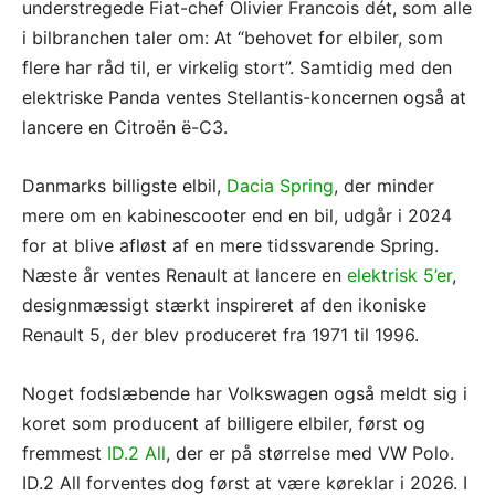
understregede Fiat-chef Olivier Francois dét, som alle
i bilbranchen taler om: At “behovet for elbiler, som
flere har råd til, er virkelig stort”. Samtidig med den
elektriske Panda ventes Stellantis-koncernen også at
lancere en Citroën ë-C3.
Danmarks billigste elbil,
Dacia Spring
, der minder
mere om en kabinescooter end en bil, udgår i 2024
for at blive afløst af en mere tidssvarende Spring.
Næste år ventes Renault at lancere en
elektrisk 5’er
,
designmæssigt stærkt inspireret af den ikoniske
Renault 5, der blev produceret fra 1971 til 1996.
Noget fodslæbende har Volkswagen også meldt sig i
koret som producent af billigere elbiler, først og
fremmest
ID.2 All
, der er på størrelse med VW Polo.
ID.2 All forventes dog først at være køreklar i 2026. I