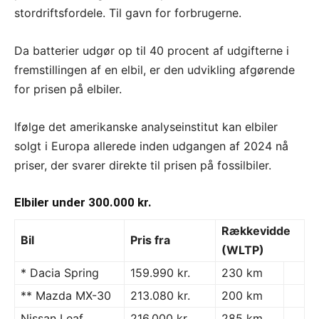
stordriftsfordele. Til gavn for forbrugerne.
Da batterier udgør op til 40 procent af udgifterne i
fremstillingen af en elbil, er den udvikling afgørende
for prisen på elbiler.
Ifølge det amerikanske analyseinstitut kan elbiler
solgt i Europa allerede inden udgangen af 2024 nå
priser, der svarer direkte til prisen på fossilbiler.
Elbiler under 300.000 kr.
Rækkevidde
Bil
Pris fra
(WLTP)
* Dacia Spring
159.990 kr.
230 km
** Mazda MX-30
213.080 kr.
200 km
Nissan Leaf
216.000 kr.
285 km