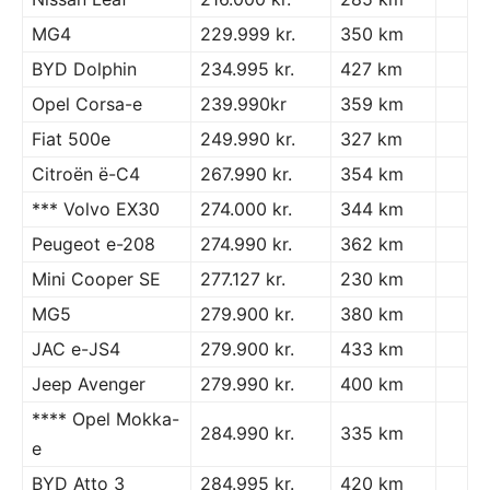
MG4
229.999 kr.
350 km
BYD Dolphin
234.995 kr.
427 km
Opel Corsa-e
239.990kr
359 km
Fiat 500e
249.990 kr.
327 km
Citroën ë-C4
267.990 kr.
354 km
*** Volvo EX30
274.000 kr.
344 km
Peugeot e-208
274.990 kr.
362 km
Mini Cooper SE
277.127 kr.
230 km
MG5
279.900 kr.
380 km
JAC e-JS4
279.900 kr.
433 km
Jeep Avenger
279.990 kr.
400 km
**** Opel Mokka-
284.990 kr.
335 km
e
BYD Atto 3
284.995 kr.
420 km