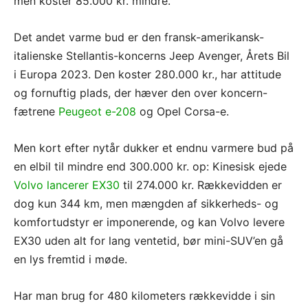
men koster 85.000 kr. mindre.
Det andet varme bud er den fransk-amerikansk-
italienske Stellantis-koncerns Jeep Avenger, Årets Bil
i Europa 2023. Den koster 280.000 kr., har attitude
og fornuftig plads, der hæver den over koncern-
fætrene
Peugeot e-208
og Opel Corsa-e.
Men kort efter nytår dukker et endnu varmere bud på
en elbil til mindre end 300.000 kr. op: Kinesisk ejede
Volvo lancerer EX30
til 274.000 kr. Rækkevidden er
dog kun 344 km, men mængden af sikkerheds- og
komfortudstyr er imponerende, og kan Volvo levere
EX30 uden alt for lang ventetid, bør mini-SUV’en gå
en lys fremtid i møde.
Har man brug for 480 kilometers rækkevidde i sin