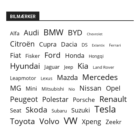
BILMÆRKER
BMW
BYD
Audi
Alfa
Chevrolet
Citroën
Cupra
Dacia
DS
Ferrari
Exlantix
Ford
Fiat
Honda
Fisker
Hongqi
Hyundai
Kia
Jaguar
Jeep
Land Rover
Mercedes
Mazda
Leapmotor
Lexus
MG
Nissan
Opel
Mini
Mitsubishi
Nio
Renault
Peugeot
Polestar
Porsche
Tesla
Skoda
Suzuki
Seat
Subaru
VW
Toyota
Volvo
Xpeng
Zeekr