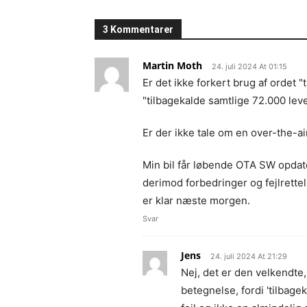
3 Kommentarer
Martin Moth
24. juli 2024 At 01:15
Er det ikke forkert brug af ordet 
"tilbagekalde samtlige 72.000 lev
Er der ikke tale om en over-the-a
Min bil får løbende OTA SW opdate
derimod forbedringer og fejlrette
er klar næste morgen.
Svar
Jens
24. juli 2024 At 21:29
Nej, det er den velkendte
betegnelse, fordi 'tilbagek