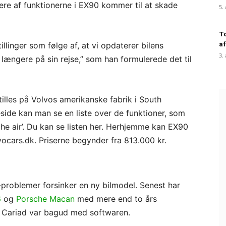
lere af funktionerne i EX90 kommer til at skade
5.
To
illinger som følge af, at vi opdaterer bilens
af
3.
ængere på sin rejse,” som han formulerede det til
tilles på Volvos amerikanske fabrik i South
ide kan man se en liste over de funktioner, som
er the air’. Du kan se listen her. Herhjemme kan EX90
vocars.dk. Priserne begynder fra 813.000 kr.
e-problemer forsinker en ny bilmodel. Senest har
6
og
Porsche Macan
med mere end to års
ng Cariad var bagud med softwaren.