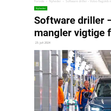
Forside
Nyheder
Software driller – Volvo flagskib
Nyheder
Software driller 
mangler vigtige 
23. juli 2024