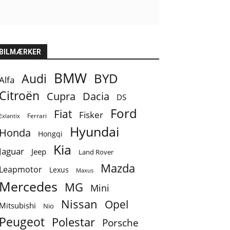
BILMÆRKER
BMW
BYD
Audi
Alfa
Citroën
Cupra
Dacia
DS
Ford
Fiat
Fisker
Ferrari
Exlantix
Hyundai
Honda
Hongqi
Kia
Jaguar
Jeep
Land Rover
Mazda
Leapmotor
Lexus
Maxus
Mercedes
MG
Mini
Nissan
Opel
Mitsubishi
Nio
Peugeot
Polestar
Porsche