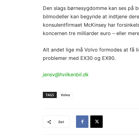
Den slags børnesygdomme kan ses på bundl
bilmodeller kan begynde at indtjene dere
konsulentfirmaet McKinsey har forsinke
koncernen tre milliarder euro – eller mer
Alt andet lige må Volvo formodes at få l
problemer med EX30 og EX90.
jensv@hvilkenbil.dk
TAGS
Volvo
Del