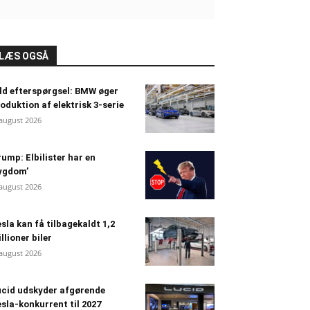
LÆS OGSÅ
ld efterspørgsel: BMW øger
oduktion af elektrisk 3-serie
 august 2026
ump: Elbilister har en
ygdom’
 august 2026
sla kan få tilbagekaldt 1,2
llioner biler
 august 2026
cid udskyder afgørende
sla-konkurrent til 2027