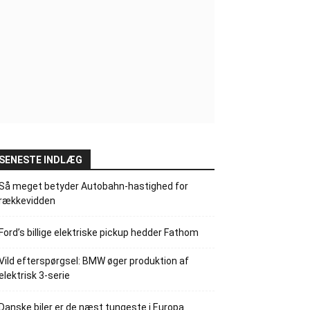
SENESTE INDLÆG
Så meget betyder Autobahn-hastighed for
rækkevidden
Ford’s billige elektriske pickup hedder Fathom
Vild efterspørgsel: BMW øger produktion af
elektrisk 3-serie
Danske biler er de næst tungeste i Europa