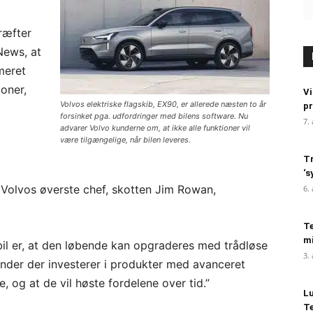
ræfter
News, at
meret
ioner,
Vi
Volvos elektriske flagskib, EX90, er allerede næsten to år
pr
forsinket pga. udfordringer med bilens software. Nu
7.
advarer Volvo kunderne om, at ikke alle funktioner vil
være tilgængelige, når bilen leveres.
Tr
‘s
 Volvos øverste chef, skotten Jim Rowan,
6.
Te
mi
bil er, at den løbende kan opgraderes med trådløse
3.
 kunder der investerer i produkter med avanceret
, og at de vil høste fordelene over tid.”
Lu
Te