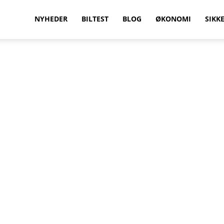
vilkenbil.dk
NYHEDER
BILTEST
BLOG
ØKONOMI
SIKK