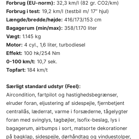
Forbrug (EU-norm):
32,3 km/l (82 gr. CO2/km)
Forbrug i test:
19,2 km/l (testbil m/ 17” hjul)
Længde/bredde/højde:
416/173/153 cm
Bagagerum (min/max):
358/1.170 liter
Vægt:
1.145 kg
Motor:
4 cyl., 1,6 liter, turbodiesel
Effekt:
100 hk/254 Nm
0-100 km/t:
10,7 sek.
Topfart:
184 km/t
Særligt standard udstyr (Feel):
Aircondition, fartpilot og hastighedsbegrænser,
elruder foran, eljustering af sidespejle, fjernbetjent
centrallås, læderrat, varme i forsæderne, tågelygter
foran med svinglys, tagbøjler, Isofix-beslag, lys i
bagagerum, airbumps i sort, matsorte dekorationer
på bagklap, sidespejle, dørhåndtag og vinduestolper,