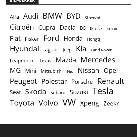
BILMÆRKER
BMW
BYD
Audi
Alfa
Chevrolet
Citroën
Cupra
Dacia
DS
Ferrari
Exlantix
Ford
Fiat
Honda
Fisker
Hongqi
Hyundai
Kia
Jaguar
Jeep
Land Rover
Mercedes
Mazda
Leapmotor
Lexus
MG
Nissan
Opel
Mini
Mitsubishi
Nio
Renault
Peugeot
Polestar
Porsche
Tesla
Skoda
Suzuki
Seat
Subaru
VW
Toyota
Volvo
Xpeng
Zeekr