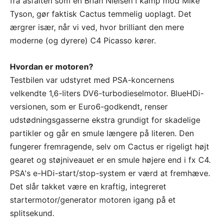
fra asfalten som en Brian Nielsen i kamp mod Mike
Tyson, gør faktisk Cactus temmelig uoplagt. Det
ærgrer især, når vi ved, hvor brilliant den mere
moderne (og dyrere) C4 Picasso kører.
Hvordan er motoren?
Testbilen var udstyret med PSA-koncernens
velkendte 1,6-liters DV6-turbodieselmotor. BlueHDi-
versionen, som er Euro6-godkendt, renser
udstødningsgasserne ekstra grundigt for skadelige
partikler og går en smule længere på literen. Den
fungerer fremragende, selv om Cactus er rigeligt højt
gearet og støjniveauet er en smule højere end i fx C4.
PSA's e-HDi-start/stop-system er værd at fremhæve.
Det slår takket være en kraftig, integreret
startermotor/generator motoren igang på et
splitsekund.