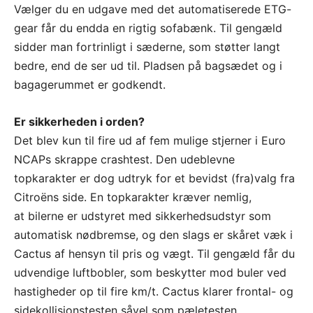
Vælger du en udgave med det automatiserede ETG-
gear får du endda en rigtig sofabænk. Til gengæld
sidder man fortrinligt i sæderne, som støtter langt
bedre, end de ser ud til. Pladsen på bagsædet og i
bagagerummet er godkendt.
Er sikkerheden i orden?
Det blev kun til fire ud af fem mulige stjerner i Euro
NCAPs skrappe crashtest. Den udeblevne
topkarakter er dog udtryk for et bevidst (fra)valg fra
Citroëns side. En topkarakter kræver nemlig,
at bilerne er udstyret med sikkerhedsudstyr som
automatisk nødbremse, og den slags er skåret væk i
Cactus af hensyn til pris og vægt. Til gengæld får du
udvendige luftbobler, som beskytter mod buler ved
hastigheder op til fire km/t. Cactus klarer frontal- og
sidekollisionstesten såvel som pæletesten