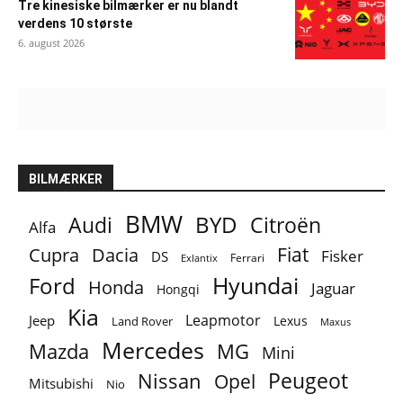
Tre kinesiske bilmærker er nu blandt
verdens 10 største
6. august 2026
BILMÆRKER
BMW
BYD
Audi
Citroën
Alfa
Fiat
Cupra
Dacia
Fisker
DS
Ferrari
Exlantix
Ford
Hyundai
Honda
Jaguar
Hongqi
Kia
Leapmotor
Jeep
Lexus
Land Rover
Maxus
Mercedes
MG
Mazda
Mini
Peugeot
Nissan
Opel
Mitsubishi
Nio