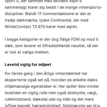
Sport 5, der sammen med Michelin Alpin 6
sammenlagt klarer sig bedst i de mange vintersports-
discipliner. Blandt 17-tommerdækkene er det et
tredje dækmærke, tyske Continental, der med
WinterContact TS 870 kører med sejren.
I begge kategorier er der dog ifølge FDM op mod ti
dæk, som leverer et tilfredsstillende resultat, så der
er nok at vælge imellem.
Levetid vigtig for miljøet
For første gang i den årlige vinterdæktest har
eksperterne også set på, hvordan de enkelte dæks
miljømæssige egenskaber er. Her spiller ikke mindst
levetiden en vigtig rolle men også slidstyrke, vægt,
rullemodstand, dækstøj ude og inde og det mere
luftige begreb ’bæredygtighed’. Sidstnævnte ser bl.a.