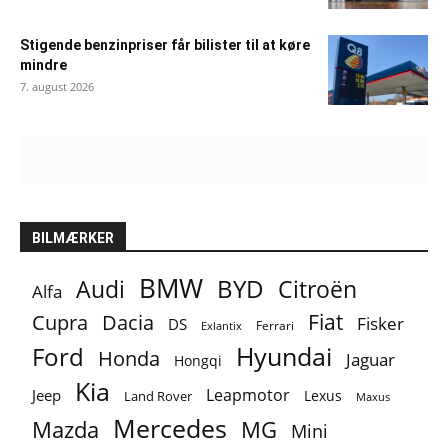
Stigende benzinpriser får bilister til at køre
mindre
7. august 2026
BILMÆRKER
BMW
BYD
Audi
Citroën
Alfa
Fiat
Cupra
Dacia
Fisker
DS
Ferrari
Exlantix
Ford
Hyundai
Honda
Jaguar
Hongqi
Kia
Leapmotor
Jeep
Lexus
Land Rover
Maxus
Mercedes
MG
Mazda
Mini