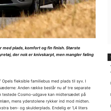
 med plads, komfort og fin finish. Største
etøj, der nok er knivskarpt, men mangler føling
 Opels fleksible familiebus med plads til syv. I
sæderne: Anden række består nu af tre separate
den testede Cosmo-udgave kan midtersædet på
mlæn, mens yderstolene rykker ind mod midten.
stra ben- og skulderplads. Endelig er 1,4 liters