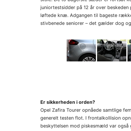
juniortestsidder på 12 år over beskeden p
løftede knæ. Adgangen til bageste række 
stivbenede seniorer – det gælder dog ogs
Er sikkerheden i orden?
Opel Zafira Tourer opnåede samtlige fem
generelt testen flot. I frontalkollision o
beskyttelsen mod piskesmæld var også 