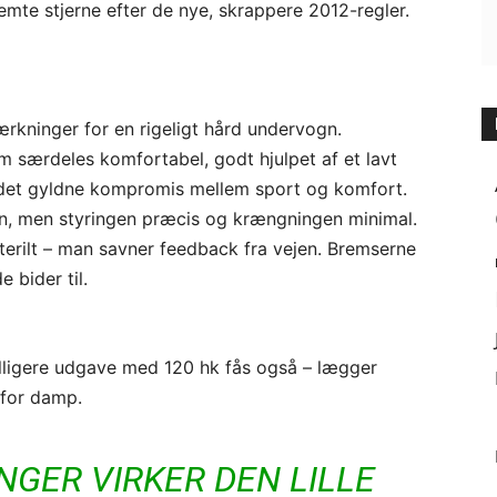
 femte stjerne efter de nye, skrappere 2012-regler.
ærkninger for en rigeligt hård undervogn.
m særdeles komfortabel, godt hjulpet af et lavt
r det gyldne kompromis mellem sport og komfort.
n, men styringen præcis og krængningen minimal.
terilt – man savner feedback fra vejen. Bremserne
 bider til.
lligere udgave med 120 hk fås også – lægger
r for damp.
NGER VIRKER DEN LILLE