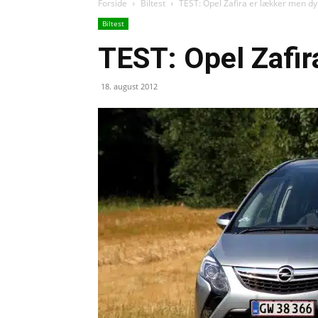
Forside
Biltest
TEST: Opel Zafira er lækker men dy
Biltest
TEST: Opel Zafir
18. august 2012