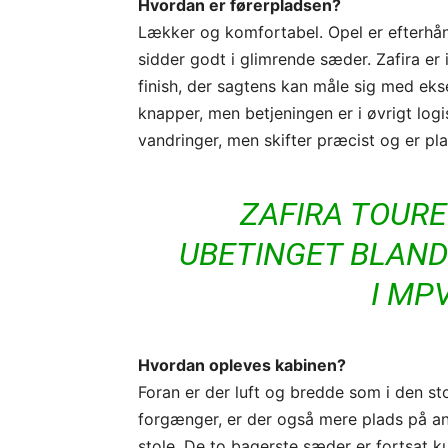
Hvordan er førerpladsen?
Lækker og komfortabel. Opel er efterhånd
sidder godt i glimrende sæder. Zafira er
finish, der sagtens kan måle sig med eks
knapper, men betjeningen er i øvrigt log
vandringer, men skifter præcist og er pl
ZAFIRA TOURE
UBETINGET BLAND
I MP
Hvordan opleves kabinen?
Foran er der luft og bredde som i den s
forgænger, er der også mere plads på a
stole. De to bagerste sæder er fortsat 