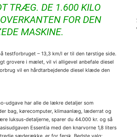
 TRÆG. DE 1.600 KILO
I OVERKANTEN FOR DEN
EDE MASKINE.
testforbruget – 13,3 km/l er til den tørstige side.
t grovere i mælet, vil vi alligevel anbefale diesel
forbrug vil en hårdtarbejdende diesel klæde den
mo-udgave har alle de lækre detaljer som
der bag, kørecomputer, klimaanlæg, læderrat og
e luksus-detaljerne, sparer du 44.000 kr. og så
Basisudgaven Essentia med den knarvorne 1,8 liters
 tredje sæderække, er for fersk. Bedste valg: