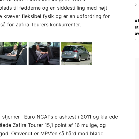
5.
lads til fødderne og en siddestilling med højt
kræver fleksibel fysik og er en udfordring for
Af
å for Zafira Tourers konkurrenter.
st
a
4.
 stjerner i Euro NCAPs crashtest i 2011 og klarede
pnåede Zafira Tourer 15,1 point af 16 mulige, og
god. Omvendt er MPV’en så hård mod bløde