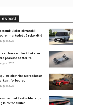
LÆS OGSÅ
etskud: Elektrisk varebil
obrer markedet på rekordtid
 august 2026
na vil have elbiler til at vise
re præcise batterital
 august 2026
pulær elektrisk Mercedes er
arkant forbedret
 august 2026
rsche-chef fastholder zig-
g kurs for elbiler