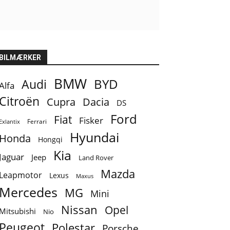
BILMÆRKER
BMW
BYD
Audi
Alfa
Citroën
Cupra
Dacia
DS
Ford
Fiat
Fisker
Ferrari
Exlantix
Hyundai
Honda
Hongqi
Kia
Jaguar
Jeep
Land Rover
Mazda
Leapmotor
Lexus
Maxus
Mercedes
MG
Mini
Nissan
Opel
Mitsubishi
Nio
Peugeot
Polestar
Porsche