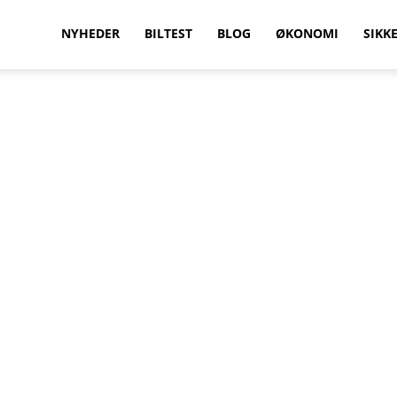
vilkenbil.dk
NYHEDER
BILTEST
BLOG
ØKONOMI
SIKK