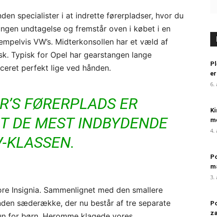
en specialister i at indrette førerpladser, hvor du
 ingen undtagelse og fremstår oven i købet i en
empelvis VW’s. Midterkonsollen har et væld af
isk. Typisk for Opel har gearstangen lange
Pl
aceret perfekt lige ved hånden.
er
6.
R’S FØRERPLADS ER
Ki
T DE MEST INDBYDENDE
me
4.
V-KLASSEN.
Po
m
3.
tore Insignia. Sammenlignet med den smallere
nden sæderække, der nu består af tre separate
Po
za
kun for børn. Heromme klagede vores