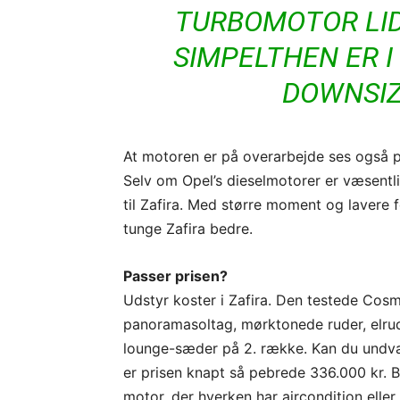
TURBOMOTOR LIDT
SIMPELTHEN ER 
DOWNSIZ
At motoren er på overarbejde ses også på 
Selv om Opel’s dieselmotorer er væsentlig
til Zafira. Med større moment og lavere 
tunge Zafira bedre.
Passer prisen?
Udstyr koster i Zafira. Den testede Cos
panoramasoltag, mørktonede ruder, elru
lounge-sæder på 2. række. Kan du undvær
er prisen knapt så pebrede 336.000 kr. 
motor, der hverken har aircondition eller