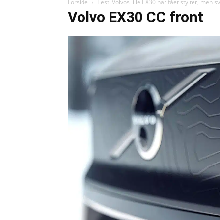
Forside
Test: Volvos lille EX30 har fået stylter, men
Volvo EX30 CC front