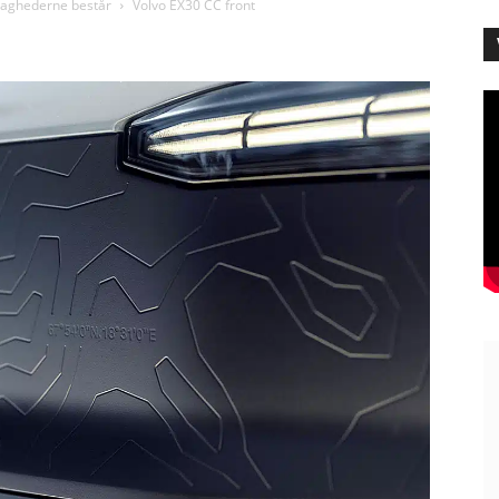
 svaghederne består
Volvo EX30 CC front