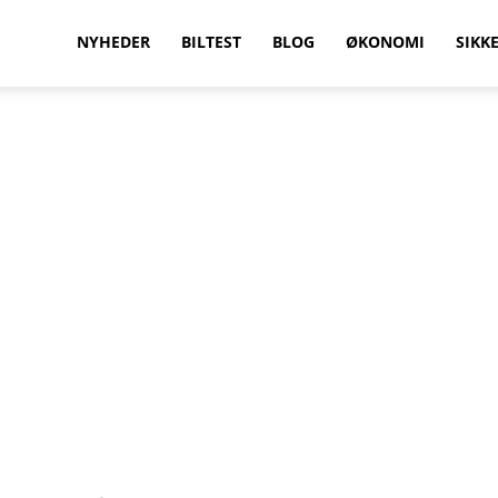
vilkenbil.dk
NYHEDER
BILTEST
BLOG
ØKONOMI
SIKK