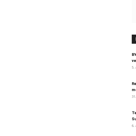
BY
ve
5.
Re
m
31
Te
Su
6.