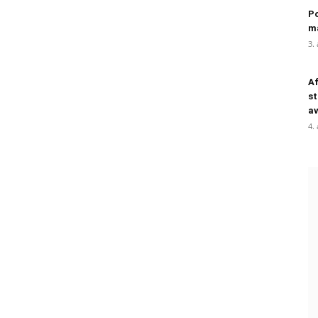
Po
m
3.
Af
st
a
4.