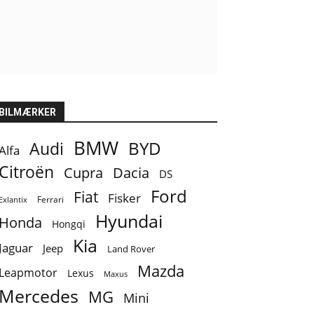
BILMÆRKER
BMW
BYD
Audi
Alfa
Citroën
Cupra
Dacia
DS
Ford
Fiat
Fisker
Ferrari
Exlantix
Hyundai
Honda
Hongqi
Kia
Jaguar
Jeep
Land Rover
Mazda
Leapmotor
Lexus
Maxus
Mercedes
MG
Mini