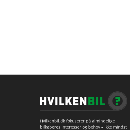
Hvilkenbil.dk fokuserer på almindelige
bilkøberes interesser og behov – ikke mindst