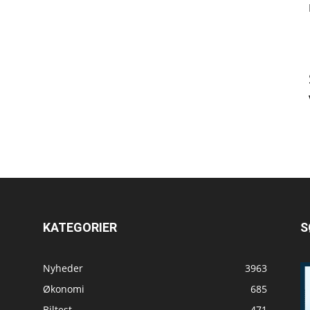
KATEGORIER
S
Nyheder
3963
Økonomi
685
Biltest
471