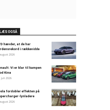
LÆS OGSÅ
D hævder, at de har
rdensrekord i rækkevidde
 august 2026
nault: Vi er klar til kampen
od Kina
. juli 2026
sla fordobler effekten på
percharger-lynladere
 august 2026