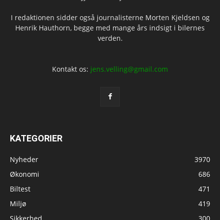
I redaktionen sidder også journalisterne Morten Kjeldsen og
Henrik Hauthorn, begge med mange års indsigt i bilernes
verden.
Kontakt os:
jens.velling@gmail.com
KATEGORIER
Nyheder
3970
Økonomi
686
Biltest
471
Miljø
419
Sikkerhed
300