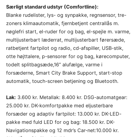
Særligt standard udstyr (Comfortline):
Blanke rudelister, lys- og synpakke, regnsensor, tre-
zoners klimaautomatik, fjernbetjent centrallås m.
nøglefri start, el-ruder for og bag, el-spejle m. varme,
multijusterbart læderrat, multijusterbart førersæde,
ratbetjent fartpilot og radio, cd-afspiller, USB-stik,
otte højttalere, p-sensorer for og bag, kørecomputer,
todelt splitbagsæde,16” alufælge, varme i
forsæderne, Smart City Brake Support, start-stop
automatik, touch-screen betjening og Bluetooth.
Lak:
3.600 kr. Metallak: 8.400 kr. DSG-automatgear:
25.000 kr. DK-komfortpakke med eljusterbare
forsæder og adaptiv fartpilot: 13.000 kr. DK-LED-
pakke med fuld LED for og bag: 18.500 kr. DK-
Navigationspakke og 12 mdr’s Car-net:10.000 kr.