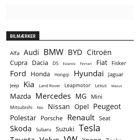
BILMÆRKER
BMW
BYD
Audi
Citroën
Alfa
Fiat
Cupra
Dacia
Fisker
DS
Ferrari
Exlantix
Ford
Hyundai
Honda
Jaguar
Hongqi
Kia
Leapmotor
Jeep
Lexus
Land Rover
Maxus
Mercedes
MG
Mazda
Mini
Peugeot
Nissan
Opel
Mitsubishi
Nio
Renault
Polestar
Porsche
Seat
Tesla
Skoda
Suzuki
Subaru
VW
Toyota
Volvo