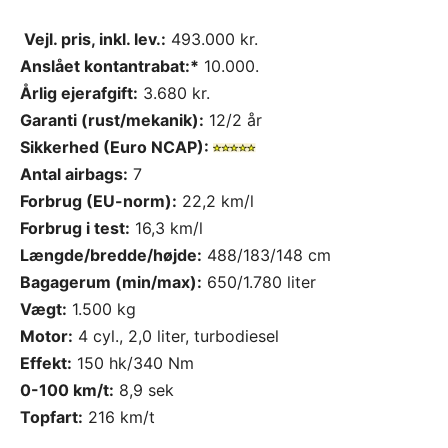
Vejl. pris, inkl. lev.:
493.000 kr.
Anslået kontantrabat:*
10.000.
Årlig ejerafgift:
3.680 kr.
Garanti (rust/mekanik):
12/2 år
Sikkerhed (Euro NCAP):
Antal airbags:
7
Forbrug (EU-norm):
22,2 km/l
Forbrug i test:
16,3 km/l
Længde/bredde/højde:
488/183/148 cm
Bagagerum (min/max):
650/1.780 liter
Vægt:
1.500 kg
Motor:
4 cyl., 2,0 liter, turbodiesel
Effekt:
150 hk/340 Nm
0-100 km/t:
8,9 sek
Topfart:
216 km/t