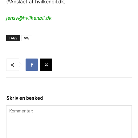
(*Anslået af hvilkenbil.dk)
jensv@hvilkenbil.dk
TAGS
VW
Skriv en besked