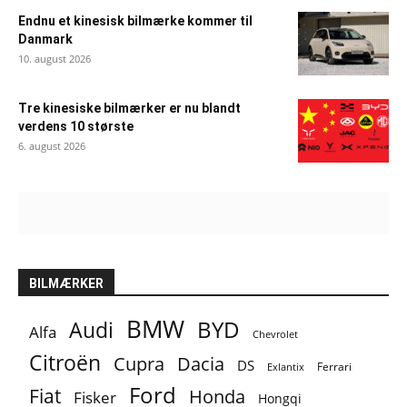
Endnu et kinesisk bilmærke kommer til
Danmark
10. august 2026
Tre kinesiske bilmærker er nu blandt
verdens 10 største
6. august 2026
BILMÆRKER
BMW
BYD
Audi
Alfa
Chevrolet
Citroën
Cupra
Dacia
DS
Ferrari
Exlantix
Ford
Fiat
Honda
Fisker
Hongqi