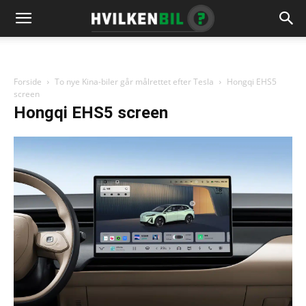
Forside
To nye Kina-biler går målrettet efter Tesla
Hongqi EHS5
screen
Hongqi EHS5 screen