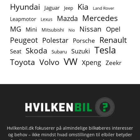
Hyundai
Kia
Jaguar
Jeep
Land Rover
Mercedes
Mazda
Leapmotor
Lexus
MG
Nissan
Opel
Mini
Mitsubishi
Nio
Renault
Peugeot
Polestar
Porsche
Tesla
Skoda
Suzuki
Seat
Subaru
VW
Toyota
Volvo
Xpeng
Zeekr
Hvilkenbil.dk fokuserer på almindelige bilkøberes interesser
og behov – ikke mindst hvad omstillingen til elbiler betyder