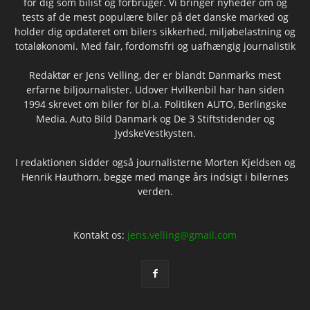
for dig som bilist og forbruger. Vi bringer nyheder om og
tests af de mest populære biler på det danske marked og
holder dig opdateret om bilers sikkerhed, miljøbelastning og
totaløkonomi. Med fair, fordomsfri og uafhængig journalistik
Redaktør er Jens Velling, der er blandt Danmarks mest
erfarne biljournalister. Udover Hvilkenbil har han siden
1994 skrevet om biler for bl.a. Politiken AUTO, Berlingske
Media, Auto Bild Danmark og De 3 Stiftstidender og
JydskeVestkysten.
I redaktionen sidder også journalisterne Morten Kjeldsen og
Henrik Hauthorn, begge med mange års indsigt i bilernes
verden.
Kontakt os:
jens.velling@gmail.com