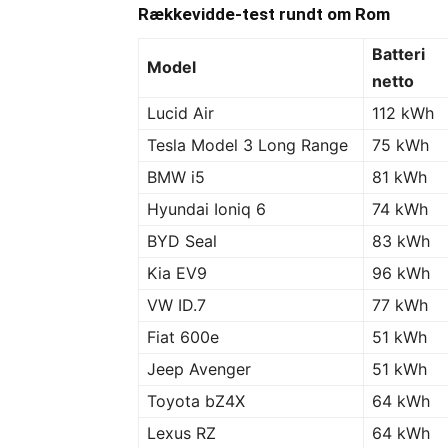
Rækkevidde-test rundt om Rom
Batteri
Model
netto
Lucid Air
112 kWh
Tesla Model 3 Long Range
75 kWh
BMW i5
81 kWh
Hyundai Ioniq 6
74 kWh
BYD Seal
83 kWh
Kia EV9
96 kWh
VW ID.7
77 kWh
Fiat 600e
51 kWh
Jeep Avenger
51 kWh
Toyota bZ4X
64 kWh
Lexus RZ
64 kWh