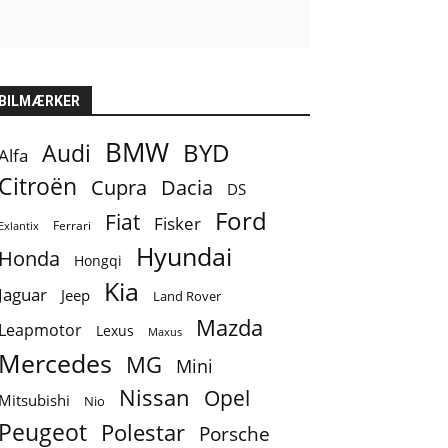
BILMÆRKER
BMW
BYD
Audi
Alfa
Citroën
Cupra
Dacia
DS
Ford
Fiat
Fisker
Ferrari
Exlantix
Hyundai
Honda
Hongqi
Kia
Jaguar
Jeep
Land Rover
Mazda
Leapmotor
Lexus
Maxus
Mercedes
MG
Mini
Nissan
Opel
Mitsubishi
Nio
Peugeot
Polestar
Porsche