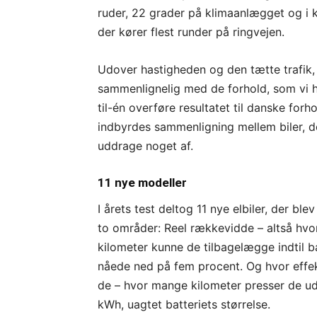
ruder, 22 grader på klimaanlægget og i ko
der kører flest runder på ringvejen.
Udover hastigheden og den tætte trafik,
sammenlignelig med de forhold, som vi h
til-én overføre resultatet til danske for
indbyrdes sammenligning mellem biler, d
uddrage noget af.
11 nye modeller
I årets test deltog 11 nye elbiler, der ble
to områder: Reel rækkevidde – altså hv
kilometer kunne de tilbagelægge indtil ba
nåede ned på fem procent. Og hvor effek
de – hvor mange kilometer presser de ud
kWh, uagtet batteriets størrelse.