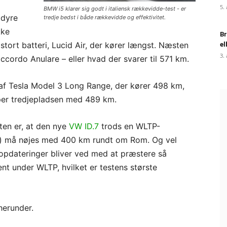
5.
BMW i5 klarer sig godt i italiensk rækkevidde-test - er
 dyre
tredje bedst i både rækkevidde og effektivitet.
kke
Br
stort batteri, Lucid Air, der kører længst. Næsten
el
3.
ccordo Anulare – eller hvad der svarer til 571 km.
f Tesla Model 3 Long Range, der kører 498 km,
per tredjepladsen med 489 km.
ten er, at den nye
VW ID.7
trods en WLTP-
) må nøjes med 400 km rundt om Rom. Og vel
opdateringer bliver ved med at præstere så
ent under WLTP, hvilket er testens største
herunder.