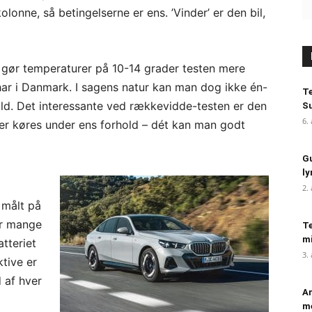
lonne, så betingelserne er ens. ’Vinder’ er den bil,
 gør temperaturer på 10-14 grader testen mere
ar i Danmark. I sagens natur kan man dog ikke én-
Te
hold. Det interessante ved rækkevidde-testen er den
Su
6.
er køres under ens forhold – dét kan man godt
Gu
ly
2.
v målt på
or mange
Te
mi
tteriet
3.
tive er
 af hver
An
me