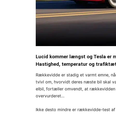
Lucid kommer længst og Tesla er me
Hastighed, temperatur og trafiktæ
Rækkevidde er stadig et varmt emne, når d
tvivl om, hvorvidt deres næste bil skal væ
elbil, fortæller omvendt, at rækkevidden
overvurderet…
Ikke desto mindre er rækkevidde-test af