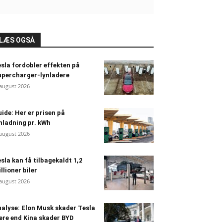
LÆS OGSÅ
sla fordobler effekten på
percharger-lynladere
 august 2026
ide: Her er prisen på
nladning pr. kWh
 august 2026
sla kan få tilbagekaldt 1,2
llioner biler
 august 2026
alyse: Elon Musk skader Tesla
re end Kina skader BYD