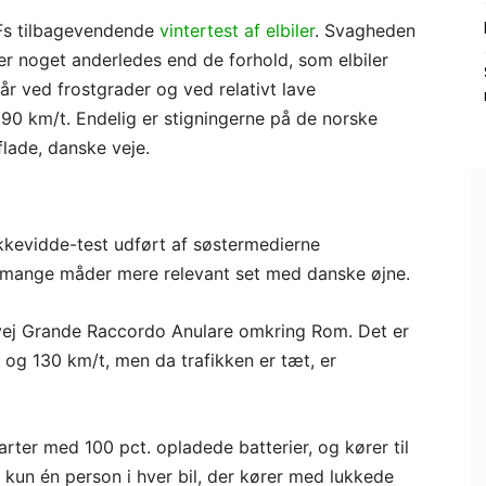
AFs tilbagevendende
vintertest af elbiler
. Svagheden
er noget anderledes end de forhold, som elbiler
år ved frostgrader og ved relativt lave
 90 km/t. Endelig er stigningerne på de norske
lade, danske veje.
kkevidde-test udført af søstermedierne
 mange måder mere relevant set med danske øjne.
vej Grande Raccordo Anulare omkring Rom. Det er
 og 130 km/t, men da trafikken er tæt, er
starter med 100 pct. opladede batterier, og kører til
r kun én person i hver bil, der kører med lukkede