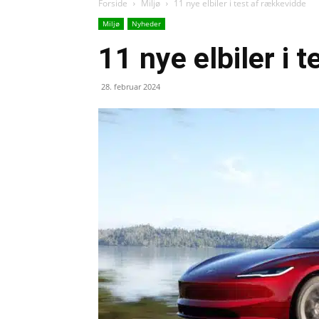
Forside
Miljø
11 nye elbiler i test af rækkevidde
Miljø
Nyheder
11 nye elbiler i 
28. februar 2024