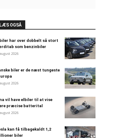
LÆS OGSÅ
biler har over dobbelt så stort
rditab som benzinbiler
 august 2026
nske biler er de næst tungeste
Europa
 august 2026
na vil have elbiler til at vise
re præcise batterital
 august 2026
sla kan få tilbagekaldt 1,2
llioner biler