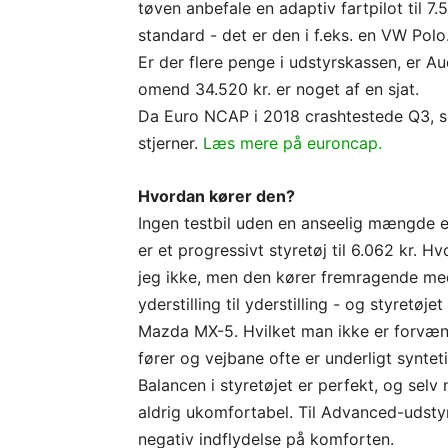
tøven anbefale en adaptiv fartpilot til 7.
standard - det er den i f.eks. en VW Polo
Er der flere penge i udstyrskassen, er A
omend 34.520 kr. er noget af en sjat.
Da Euro NCAP i 2018 crashtestede Q3, 
stjerner.
Læs mere på euroncap.
Hvordan kører den?
Ingen testbil uden en anseelig mængde e
er et progressivt styretøj til 6.062 kr. 
jeg ikke, men den kører fremragende med.
yderstilling til yderstilling - og styretøj
Mazda MX-5. Hvilket man ikke er forvæ
fører og vejbane ofte er underligt synteti
Balancen i styretøjet er perfekt, og selv
aldrig ukomfortabel. Til Advanced-udsty
negativ indflydelse på komforten.