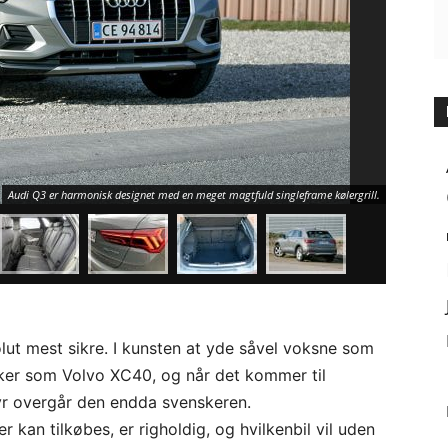
Her bliver 
brugte funk
Audi Q3 er harmonisk designet med en meget magtfuld singleframe kølergrill.
gearkasse, o
lut mest sikre. I kunsten at yde såvel voksne som
ikker som Volvo XC40, og når det kommer til
yr overgår den endda svenskeren.
 kan tilkøbes, er righoldig, og hvilkenbil vil uden