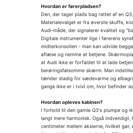
Hvordan er førerpladsen?
Den, der tager plads bag rattet af en Q3,
Materialevalget er fra øverste skuffe, k
Audi-måde, der signalerer kvalitet og “ba
Digitale instrumenter lige i førerens syn
midterkonsollen - man kan udvide begge i
aflæse og nemme at betjene. Skærmoplø
at Audi ikke er forfaldet til at lade bet
berøringsfølsomme skærm. Man indstille
tænder stadig for sædevarme og elbagru
gange ikke er i tvivl om, hvor befinder si
Hvordan opleves kabinen?
I forhold til den gamle Q3's plumpe og i
langt mere harmonisk. Også indvendigt, 
centimeter mellem akslerne, hvilket gør