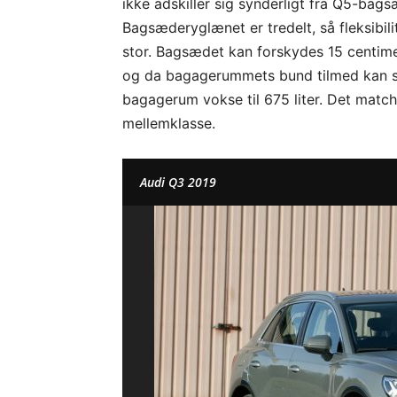
ikke adskiller sig synderligt fra Q5-bags
Bagsæderyglænet er tredelt, så fleksibili
stor. Bagsædet kan forskydes 15 centime
og da bagagerummets bund tilmed kan sæn
bagagerum vokse til 675 liter. Det matche
mellemklasse.
Audi Q3 2019