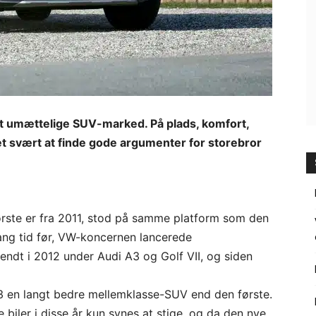
t umættelige SUV-marked. På plads, komfort,
t svært at finde gode argumenter for storebror
rste er fra 2011, stod på samme platform som den
lang tid før, VW-koncernen lancerede
endt i 2012 under Audi A3 og Golf VII, og siden
 en langt bedre mellemklasse-SUV end den første.
biler i disse år kun synes at stige, og da den nye