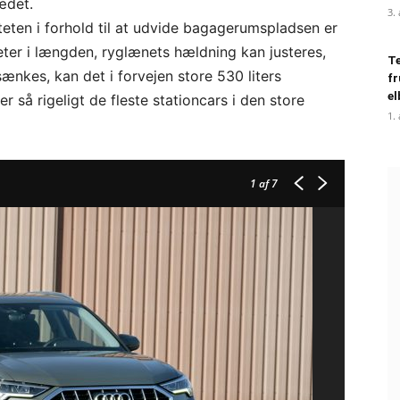
ædet.
3.
teten i forhold til at udvide bagagerumspladsen er
ter i længden, ryglænets hældning kan justeres,
Te
kes, kan det i forvejen store 530 liters
fr
el
r så rigeligt de fleste stationcars i den store
1.
1
af 7