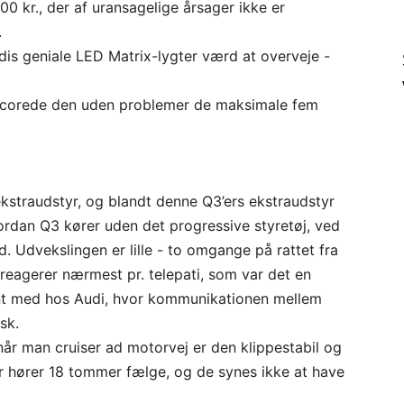
500 kr., der af uransagelige årsager ikke er
.
udis geniale LED Matrix-lygter værd at overveje -
scorede den uden problemer de maksimale fem
kstraudstyr, og blandt denne Q3’ers ekstraudstyr
Hvordan Q3 kører uden det progressive styretøj, ved
 Udvekslingen er lille - to omgange på rattet fra
et reagerer nærmest pr. telepati, som var det en
nt med hos Audi, hvor kommunikationen mellem
sk.
 når man cruiser ad motorvej er den klippestabil og
r hører 18 tommer fælge, og de synes ikke at have