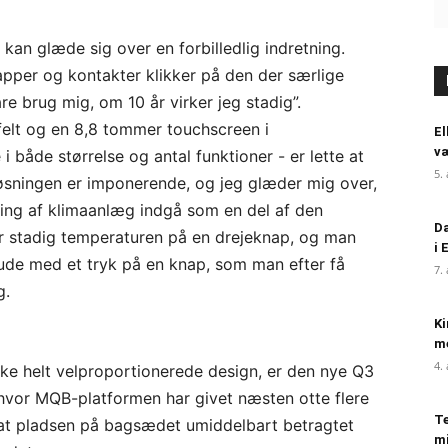
 kan glæde sig over en forbilledlig indretning.
napper og kontakter klikker på den der særlige
re brug mig, om 10 år virker jeg stadig”.
sfelt og en 8,8 tommer touchscreen i
El
væ
 både størrelse og antal funktioner - er lette at
5.
sningen er imponerende, og jeg glæder mig over,
jening af klimaanlæg indgå som en del af den
Da
r stadig temperaturen på en drejeknap, og man
i 
de med et tryk på en knap, som man efter få
7.
g.
Ki
me
4.
kke helt velproportionerede design, er den nye Q3
hvor MQB-platformen har givet næsten otte flere
Te
, at pladsen på bagsædet umiddelbart betragtet
mi