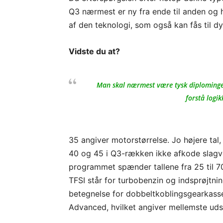
Q3 nærmest er ny fra ende til anden og ha
af den teknologi, som også kan fås til dyr
Vidste du at?
Man skal nærmest være tysk diplomingeniø
forstå logik
35 angiver motorstørrelse. Jo højere tal
40 og 45 i Q3-rækken ikke afkode slagvo
programmet spænder tallene fra 25 til 7
TFSI står for turbobenzin og indsprøjtnin
betegnelse for dobbeltkoblingsgearkasse
Advanced, hvilket angiver mellemste udst