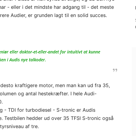
r - eller i det mindste har adgang til - det meste
ere Audier, er grunden lagt til en solid succes.
r eller doktor-et-eller-andet for intuitivt at kunne
ken i Audis nye talkoder.
, desto kraftigere motor, men man kan ud fra 35,
lumen og antal hestekræfter. I hele Audi-
0.
g - TDI for turbodiesel - S-tronic er Audis
. Testbilen hedder ud over 35 TFSI S-tronic også
yrsniveau af tre.