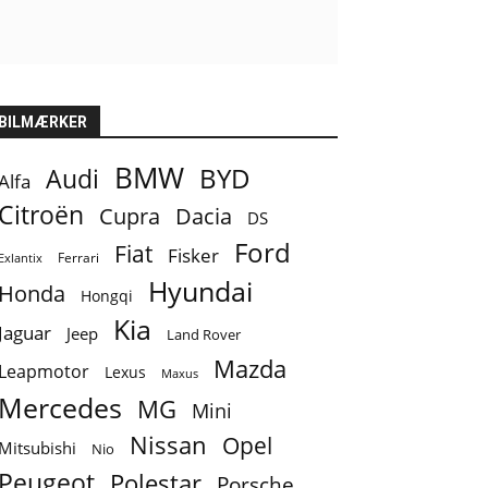
BILMÆRKER
BMW
BYD
Audi
Alfa
man glad for at opholde sig. De digitale instrumenter er fremragende, og det er værd at glæde 
tioner som f.eks. kontakter til elbagrude og klimaanlæg stadig er simple dreje- eller trykkna
Citroën
Cupra
Dacia
g det barberer 28.000 kr. af prisen.
DS
Ford
Fiat
Fisker
Ferrari
Exlantix
Hyundai
Honda
Hongqi
Kia
Jaguar
Jeep
Land Rover
Mazda
Leapmotor
Lexus
Maxus
Mercedes
MG
Mini
Nissan
Opel
Mitsubishi
Nio
Peugeot
Polestar
Porsche