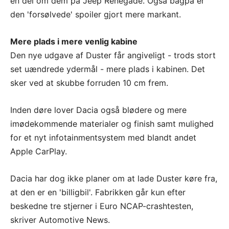
en del om dem på Jeep Renegade. Også bagpå er
den 'forsølvede' spoiler gjort mere markant.
Mere plads i mere venlig kabine
Den nye udgave af Duster får angiveligt - trods stort
set uændrede ydermål - mere plads i kabinen. Det
sker ved at skubbe forruden 10 cm frem.
Inden døre lover Dacia også blødere og mere
imødekommende materialer og finish samt mulighed
for et nyt infotainmentsystem med blandt andet
Apple CarPlay.
Dacia har dog ikke planer om at lade Duster køre fra,
at den er en 'billigbil'. Fabrikken går kun efter
beskedne tre stjerner i Euro NCAP-crashtesten,
skriver Automotive News.