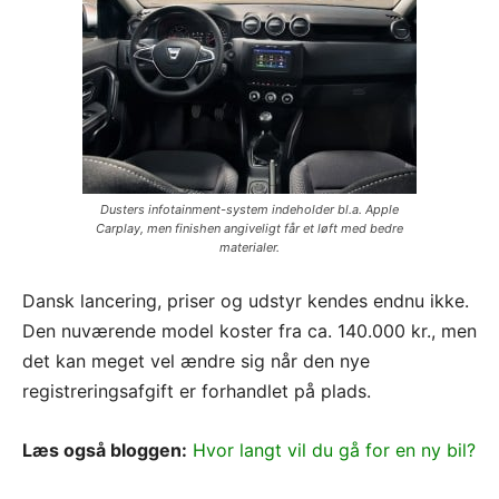
Dusters infotainment-system indeholder bl.a. Apple
Carplay, men finishen angiveligt får et løft med bedre
materialer.
Dansk lancering, priser og udstyr kendes endnu ikke.
Den nuværende model koster fra ca. 140.000 kr., men
det kan meget vel ændre sig når den nye
registreringsafgift er forhandlet på plads.
Læs også bloggen:
Hvor langt vil du gå for en ny bil?