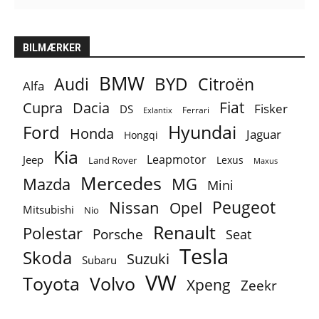
BILMÆRKER
BMW
BYD
Audi
Citroën
Alfa
Fiat
Cupra
Dacia
Fisker
DS
Ferrari
Exlantix
Ford
Hyundai
Honda
Jaguar
Hongqi
Kia
Leapmotor
Jeep
Lexus
Land Rover
Maxus
Mercedes
MG
Mazda
Mini
Peugeot
Nissan
Opel
Mitsubishi
Nio
Renault
Polestar
Porsche
Seat
Tesla
Skoda
Suzuki
Subaru
VW
Toyota
Volvo
Xpeng
Zeekr