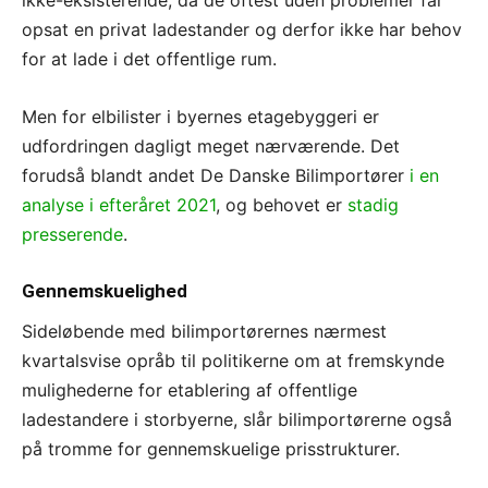
ikke-eksisterende, da de oftest uden problemer får
opsat en privat ladestander og derfor ikke har behov
for at lade i det offentlige rum.
Men for elbilister i byernes etagebyggeri er
udfordringen dagligt meget nærværende. Det
forudså blandt andet De Danske Bilimportører
i en
analyse i efteråret 2021
, og behovet er
stadig
presserende
.
Gennemskuelighed
Sideløbende med bilimportørernes nærmest
kvartalsvise opråb til politikerne om at fremskynde
mulighederne for etablering af offentlige
ladestandere i storbyerne, slår bilimportørerne også
på tromme for gennemskuelige prisstrukturer.