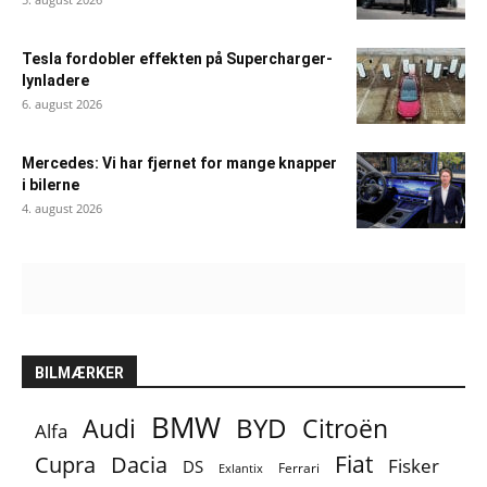
Tesla fordobler effekten på Supercharger-
lynladere
6. august 2026
Mercedes: Vi har fjernet for mange knapper
i bilerne
4. august 2026
BILMÆRKER
BMW
BYD
Audi
Citroën
Alfa
Fiat
Cupra
Dacia
Fisker
DS
Ferrari
Exlantix