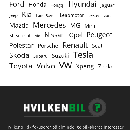
Ford
Hyundai
Honda
Jaguar
Hongqi
Kia
Leapmotor
Jeep
Lexus
Land Rover
Maxus
Mercedes
MG
Mazda
Mini
Peugeot
Nissan
Opel
Mitsubishi
Nio
Renault
Polestar
Porsche
Seat
Tesla
Skoda
Suzuki
Subaru
VW
Toyota
Volvo
Xpeng
Zeekr
Hvilkenbil.dk fokuserer på almindelige bilkøberes interesser