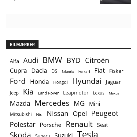
BILMÆRKER
BMW
BYD
Audi
Citroën
Alfa
Fiat
Cupra
Dacia
Fisker
DS
Ferrari
Exlantix
Ford
Hyundai
Honda
Jaguar
Hongqi
Kia
Leapmotor
Jeep
Lexus
Land Rover
Maxus
Mercedes
MG
Mazda
Mini
Peugeot
Nissan
Opel
Mitsubishi
Nio
Renault
Polestar
Porsche
Seat
Tesla
Skoda
Suzuki
Subaru