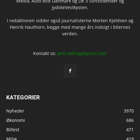
Media, Auto Bild Danmark og De 3 Stiftstidender og
JydskeVestkysten.
I redaktionen sidder også journalisterne Morten Kjeldsen og
Henrik Hauthorn, begge med mange års indsigt i bilernes
verden.
Kontakt os:
jens.velling@gmail.com
KATEGORIER
Nyheder
3970
Økonomi
686
Biltest
471
Miljø
419