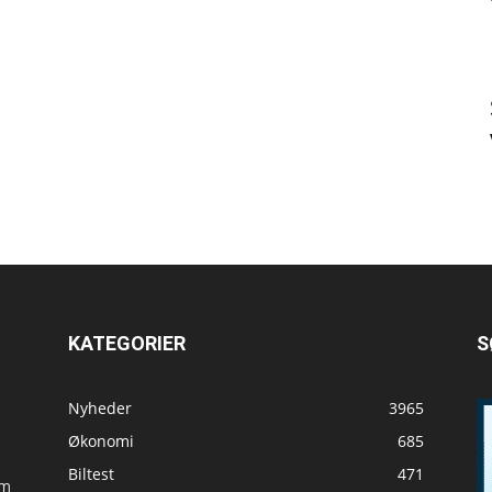
KATEGORIER
S
Nyheder
3965
Økonomi
685
Biltest
471
om