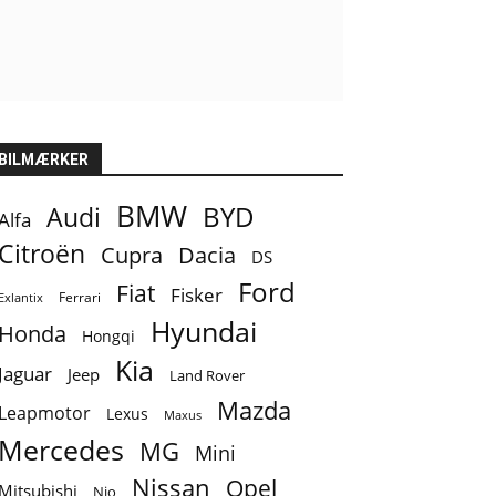
BILMÆRKER
BMW
BYD
Audi
Alfa
Citroën
Cupra
Dacia
DS
Ford
Fiat
Fisker
Ferrari
Exlantix
Hyundai
Honda
Hongqi
Kia
Jaguar
Jeep
Land Rover
Mazda
Leapmotor
Lexus
Maxus
Mercedes
MG
Mini
Nissan
Opel
Mitsubishi
Nio