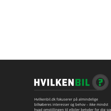
Hvilkenbil.dk fokuserer på almindelige
bilkøberes interesser og behov – ikke mindst
hvad omstillingen til elbiler betyder for dig s