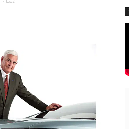
'
Lutz2