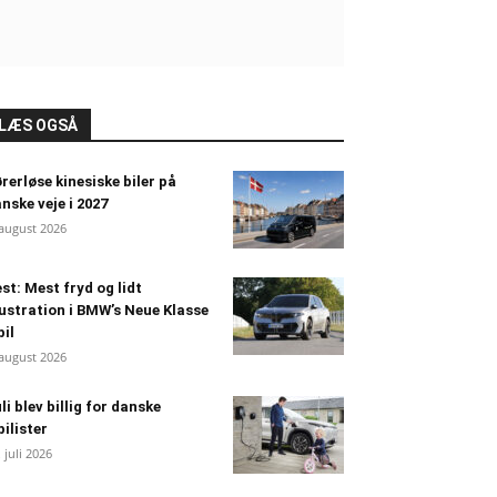
LÆS OGSÅ
rerløse kinesiske biler på
nske veje i 2027
 august 2026
st: Mest fryd og lidt
ustration i BMW’s Neue Klasse
bil
 august 2026
li blev billig for danske
bilister
. juli 2026