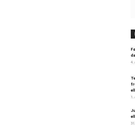
Fø
da
4.
Te
fr
el
1.
Ju
el
31