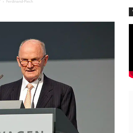
'
Ferdinand-Piech