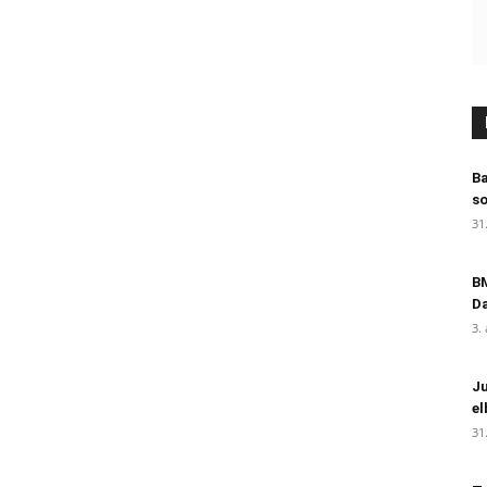
B
so
31
BM
D
3.
Ju
el
31