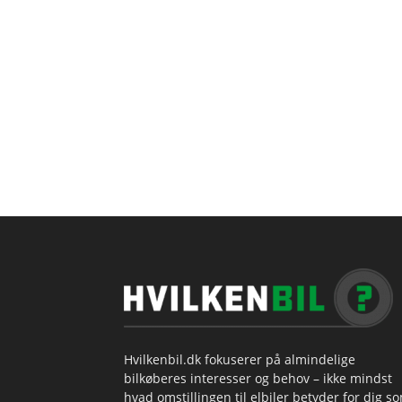
Hvilkenbil.dk fokuserer på almindelige
bilkøberes interesser og behov – ikke mindst
hvad omstillingen til elbiler betyder for dig s