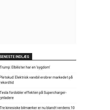
SENESTE INDLÆG
Trump: Elbilister har en ‘sygdom’
Pletskud: Elektrisk varebil erobrer markedet på
rekordtid
Tesla fordobler effekten på Supercharger-
lynladere
Tre kinesiske bilmærker er nu blandt verdens 10