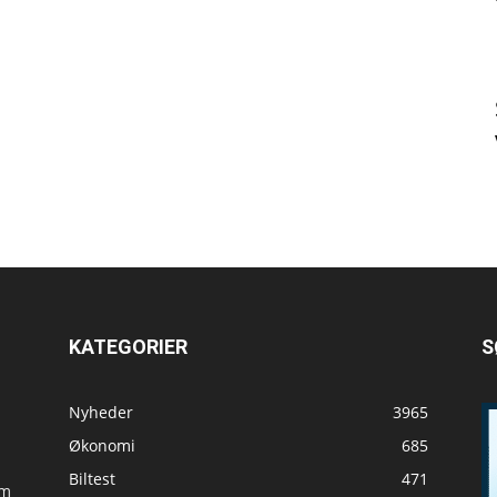
KATEGORIER
S
Nyheder
3965
Økonomi
685
Biltest
471
om