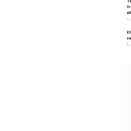
Te
fr
el
1.
El
væ
5.