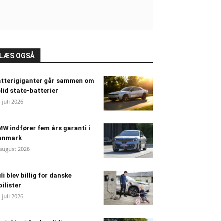
LÆS OGSÅ
atterigiganter går sammen om
lid state-batterier
. juli 2026
W indfører fem års garanti i
anmark
 august 2026
li blev billig for danske
bilister
. juli 2026