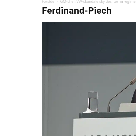
Forside
GM-chef: VW-skandale skyldes 'terrorregime
Ferdinand-Piech