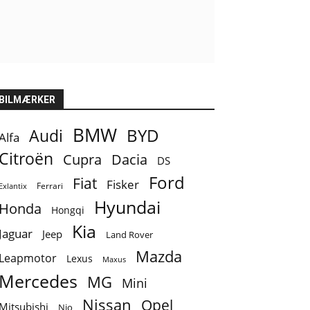
BILMÆRKER
BMW
BYD
Audi
Alfa
Citroën
Cupra
Dacia
DS
Ford
Fiat
Fisker
Ferrari
Exlantix
Hyundai
Honda
Hongqi
Kia
Jaguar
Jeep
Land Rover
Mazda
Leapmotor
Lexus
Maxus
Mercedes
MG
Mini
Nissan
Opel
Mitsubishi
Nio