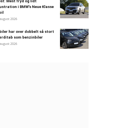
st: Mest fryd og lidt
ustration i BMW’s Neue Klasse
bil
 august 2026
biler har over dobbelt så stort
rditab som benzinbiler
 august 2026