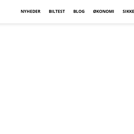
vilkenbil.dk
NYHEDER
BILTEST
BLOG
ØKONOMI
SIKK