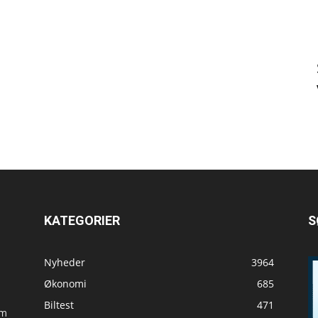
KATEGORIER
S
Nyheder
3964
Økonomi
685
Biltest
471
om