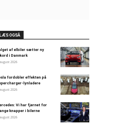
LÆS OGSÅ
lget af elbiler sætter ny
kord i Danmark
 august 2026
sla fordobler effekten på
percharger-lynladere
 august 2026
rcedes: Vi har fjernet for
nge knapper i bilerne
 august 2026