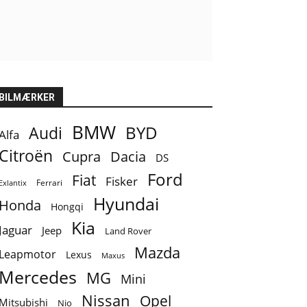
BILMÆRKER
BMW
BYD
Audi
Alfa
Citroën
Cupra
Dacia
DS
Ford
Fiat
Fisker
Ferrari
Exlantix
Hyundai
Honda
Hongqi
Kia
Jaguar
Jeep
Land Rover
Mazda
Leapmotor
Lexus
Maxus
Mercedes
MG
Mini
Nissan
Opel
Mitsubishi
Nio