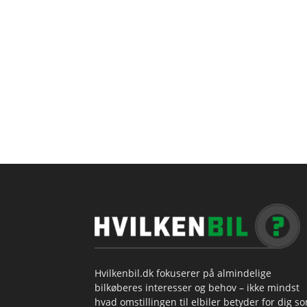
Hvilkenbil.dk fokuserer på almindelige
bilkøberes interesser og behov – ikke mindst
hvad omstillingen til elbiler betyder for dig s