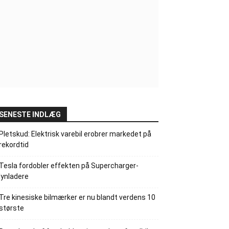
SENESTE INDLÆG
Pletskud: Elektrisk varebil erobrer markedet på
rekordtid
Tesla fordobler effekten på Supercharger-
lynladere
Tre kinesiske bilmærker er nu blandt verdens 10
største