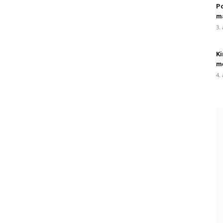
Po
m
3.
Ki
me
4.