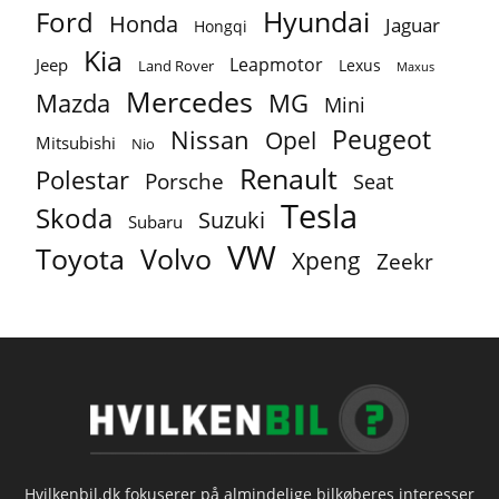
Ford
Hyundai
Honda
Jaguar
Hongqi
Kia
Leapmotor
Jeep
Lexus
Land Rover
Maxus
Mercedes
MG
Mazda
Mini
Peugeot
Nissan
Opel
Mitsubishi
Nio
Renault
Polestar
Porsche
Seat
Tesla
Skoda
Suzuki
Subaru
VW
Toyota
Volvo
Xpeng
Zeekr
Hvilkenbil.dk fokuserer på almindelige bilkøberes interesser