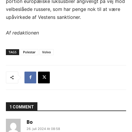
portion europæiske luksusbiler angiveligt på vej mod
velbeslåede russere, som har penge nok til at være
upåvirkede af Vestens sanktioner.
Af redaktionen
TAGS
Polestar
Volvo
1 COMMENT
Bo
26. juli 2024 At 08:58