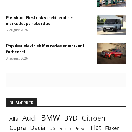
Pletskud: Elektrisk varebil erobrer
markedet på rekordtid
6. august 2026
Populær elektrisk Mercedes er markant
forbedret
3. august 2026
BILMÆRKER
BMW
BYD
Audi
Citroën
Alfa
Fiat
Cupra
Dacia
Fisker
DS
Ferrari
Exlantix