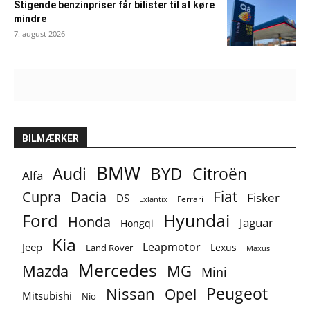
Stigende benzinpriser får bilister til at køre
mindre
7. august 2026
BILMÆRKER
BMW
BYD
Audi
Citroën
Alfa
Fiat
Cupra
Dacia
Fisker
DS
Ferrari
Exlantix
Ford
Hyundai
Honda
Jaguar
Hongqi
Kia
Leapmotor
Jeep
Lexus
Land Rover
Maxus
Mercedes
MG
Mazda
Mini
Peugeot
Nissan
Opel
Mitsubishi
Nio