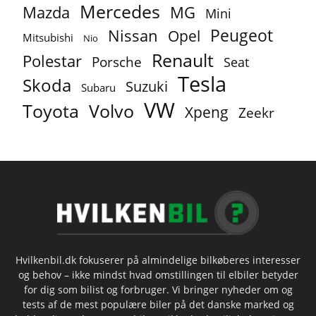
Mercedes
MG
Mazda
Mini
Peugeot
Nissan
Opel
Mitsubishi
Nio
Renault
Polestar
Porsche
Seat
Tesla
Skoda
Suzuki
Subaru
VW
Toyota
Volvo
Xpeng
Zeekr
Hvilkenbil.dk fokuserer på almindelige bilkøberes interesser
og behov – ikke mindst hvad omstillingen til elbiler betyder
for dig som bilist og forbruger. Vi bringer nyheder om og
tests af de mest populære biler på det danske marked og