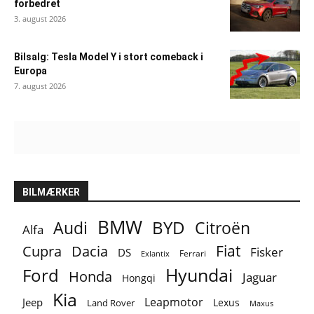
forbedret
3. august 2026
Bilsalg: Tesla Model Y i stort comeback i
Europa
7. august 2026
BILMÆRKER
BMW
BYD
Audi
Citroën
Alfa
Fiat
Cupra
Dacia
Fisker
DS
Ferrari
Exlantix
Ford
Hyundai
Honda
Jaguar
Hongqi
Kia
Leapmotor
Jeep
Lexus
Land Rover
Maxus