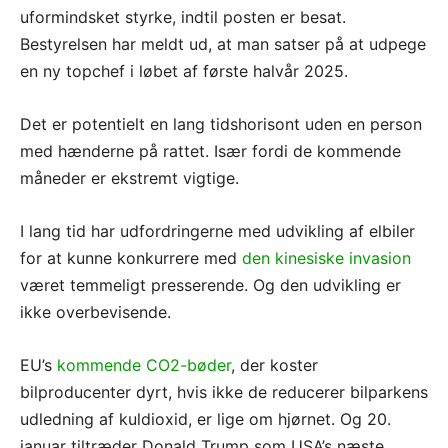
uformindsket styrke, indtil posten er besat.
Bestyrelsen har meldt ud, at man satser på at udpege
en ny topchef i løbet af første halvår 2025.
Det er potentielt en lang tidshorisont uden en person
med hænderne på rattet. Især fordi de kommende
måneder er ekstremt vigtige.
I lang tid har udfordringerne med udvikling af elbiler
for at kunne konkurrere med
den kinesiske invasion
været temmeligt presserende. Og den udvikling er
ikke overbevisende.
EU’s
kommende CO2-bøder
, der koster
bilproducenter dyrt, hvis ikke de reducerer bilparkens
udledning af kuldioxid, er lige om hjørnet. Og 20.
januar tiltræder Donald Trump som USA’s næste