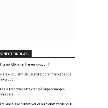
SENESTE INDLÆG
Trump: Elbilister har en ‘sygdom’
Pletskud: Elektrisk varebil erobrer markedet på
rekordtid
Tesla fordobler effekten på Supercharger-
lynladere
Tre kinesiske bilmærker er nu blandt verdens 10