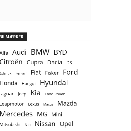
BILMÆRKER
BMW
BYD
Audi
Alfa
Citroën
Cupra
Dacia
DS
Ford
Fiat
Fisker
Ferrari
Exlantix
Hyundai
Honda
Hongqi
Kia
Jaguar
Jeep
Land Rover
Mazda
Leapmotor
Lexus
Maxus
Mercedes
MG
Mini
Nissan
Opel
Mitsubishi
Nio