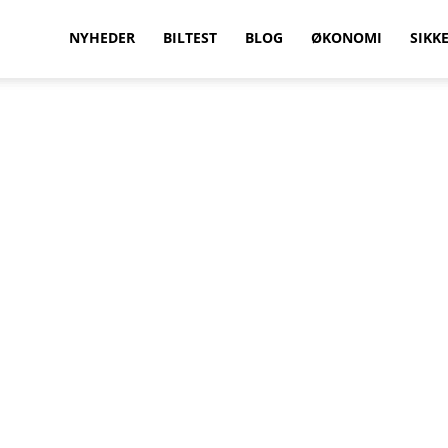
vilkenbil.dk
NYHEDER
BILTEST
BLOG
ØKONOMI
SIKK