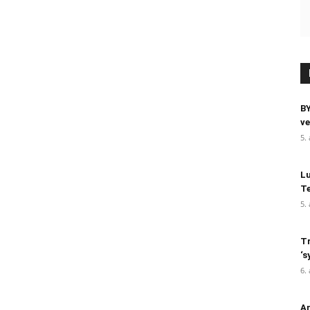
BY
ve
5.
Lu
Te
5.
Tr
‘s
6.
An