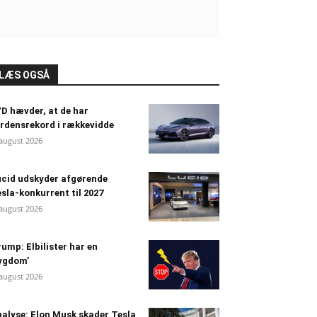
LÆS OGSÅ
D hævder, at de har
rdensrekord i rækkevidde
 august 2026
cid udskyder afgørende
sla-konkurrent til 2027
 august 2026
ump: Elbilister har en
ygdom’
 august 2026
alyse: Elon Musk skader Tesla