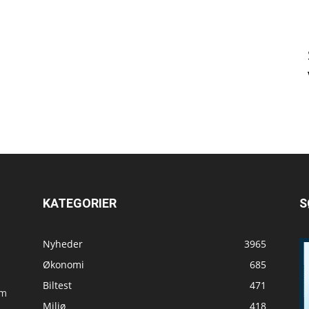
KATEGORIER
S
Nyheder
3965
Økonomi
685
Biltest
471
om
Miljø
418