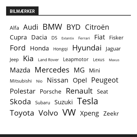
BILMÆRKER
BMW
BYD
Audi
Citroën
Alfa
Fiat
Cupra
Dacia
Fisker
DS
Ferrari
Exlantix
Ford
Hyundai
Honda
Jaguar
Hongqi
Kia
Leapmotor
Jeep
Lexus
Land Rover
Maxus
Mercedes
MG
Mazda
Mini
Peugeot
Nissan
Opel
Mitsubishi
Nio
Renault
Polestar
Porsche
Seat
Tesla
Skoda
Suzuki
Subaru
VW
Toyota
Volvo
Xpeng
Zeekr