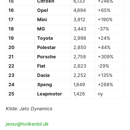
15
Citroen
6,133
+246%
16
Opel
4,894
+65%
17
Mini
3,912
+190%
18
MG
3,443
-37%
19
Toyota
2,998
+24%
20
Polestar
2,850
+44%
21
Porsche
2,759
+309%
22
Fiat
2,623
-29%
23
Dacia
2,252
+135%
24
Xpeng
1,649
+268%
25
Leapmotor
1,426
ny
Kilde: Jato Dynamics
jensv@hvilkenbil.dk