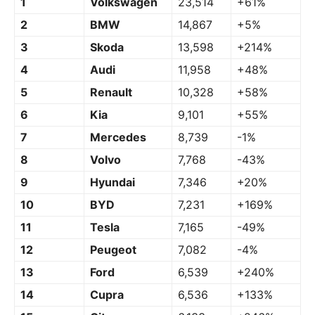
1
Volkswagen
23,514
+61%
2
BMW
14,867
+5%
3
Skoda
13,598
+214%
4
Audi
11,958
+48%
5
Renault
10,328
+58%
6
Kia
9,101
+55%
7
Mercedes
8,739
-1%
8
Volvo
7,768
-43%
9
Hyundai
7,346
+20%
10
BYD
7,231
+169%
11
Tesla
7,165
-49%
12
Peugeot
7,082
-4%
13
Ford
6,539
+240%
14
Cupra
6,536
+133%