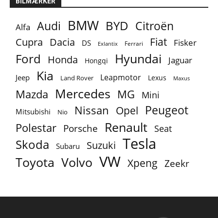
BILMÆRKER
BMW
BYD
Audi
Citroën
Alfa
Fiat
Cupra
Dacia
Fisker
DS
Ferrari
Exlantix
Ford
Hyundai
Honda
Jaguar
Hongqi
Kia
Leapmotor
Jeep
Lexus
Land Rover
Maxus
Mercedes
MG
Mazda
Mini
Peugeot
Nissan
Opel
Mitsubishi
Nio
Renault
Polestar
Porsche
Seat
Tesla
Skoda
Suzuki
Subaru
VW
Toyota
Volvo
Xpeng
Zeekr