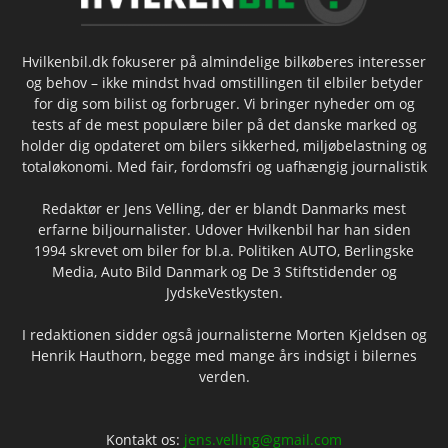
Hvilkenbil.dk fokuserer på almindelige bilkøberes interesser
og behov – ikke mindst hvad omstillingen til elbiler betyder
for dig som bilist og forbruger. Vi bringer nyheder om og
tests af de mest populære biler på det danske marked og
holder dig opdateret om bilers sikkerhed, miljøbelastning og
totaløkonomi. Med fair, fordomsfri og uafhængig journalistik
Redaktør er Jens Velling, der er blandt Danmarks mest
erfarne biljournalister. Udover Hvilkenbil har han siden
1994 skrevet om biler for bl.a. Politiken AUTO, Berlingske
Media, Auto Bild Danmark og De 3 Stiftstidender og
JydskeVestkysten.
I redaktionen sidder også journalisterne Morten Kjeldsen og
Henrik Hauthorn, begge med mange års indsigt i bilernes
verden.
Kontakt os:
jens.velling@gmail.com