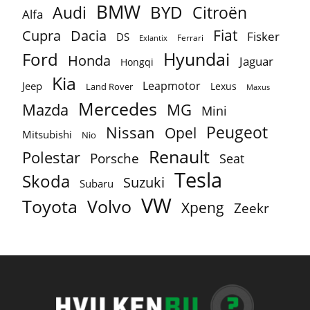
BMW
BYD
Audi
Citroën
Alfa
Fiat
Cupra
Dacia
Fisker
DS
Ferrari
Exlantix
Ford
Hyundai
Honda
Jaguar
Hongqi
Kia
Leapmotor
Jeep
Lexus
Land Rover
Maxus
Mercedes
MG
Mazda
Mini
Peugeot
Nissan
Opel
Mitsubishi
Nio
Renault
Polestar
Porsche
Seat
Tesla
Skoda
Suzuki
Subaru
VW
Toyota
Volvo
Xpeng
Zeekr