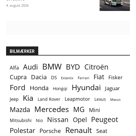
4. august 2026
BILMÆRKER
BMW
BYD
Audi
Citroën
Alfa
Fiat
Cupra
Dacia
Fisker
DS
Ferrari
Exlantix
Ford
Hyundai
Honda
Jaguar
Hongqi
Kia
Leapmotor
Jeep
Lexus
Land Rover
Maxus
Mercedes
MG
Mazda
Mini
Peugeot
Nissan
Opel
Mitsubishi
Nio
Renault
Polestar
Porsche
Seat