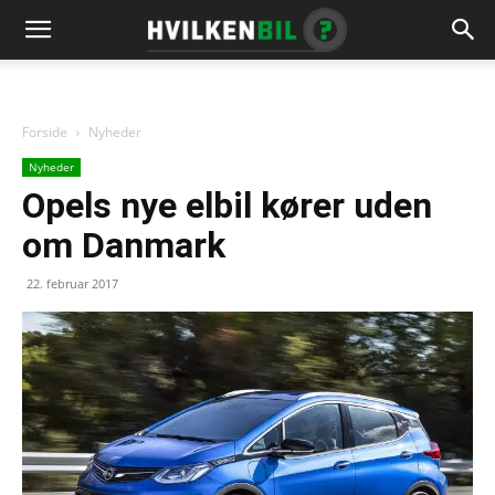
Forside
Nyheder
Nyheder
Opels nye elbil kører uden
om Danmark
22. februar 2017