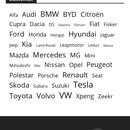
BMW
BYD
Audi
Citroën
Alfa
Fiat
Cupra
Dacia
Fisker
DS
Ferrari
Exlantix
Ford
Hyundai
Honda
Jaguar
Hongqi
Kia
Leapmotor
Jeep
Lexus
Land Rover
Maxus
Mercedes
MG
Mazda
Mini
Peugeot
Nissan
Opel
Mitsubishi
Nio
Renault
Polestar
Porsche
Seat
Tesla
Skoda
Suzuki
Subaru
VW
Toyota
Volvo
Xpeng
Zeekr