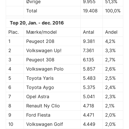
Øvrige
9.955
51,3%
Total
19.408
100,0%
Top 20, Jan. - dec. 2016
Plac.
Mærke/model
Antal
Andel
1
Peugeot 208
9.381
4,2%
2
Volkswagen Up!
7.361
3,3%
3
Peugeot 308
6.135
2,7%
4
Volkswagen Polo
5.857
2,6%
5
Toyota Yaris
5.483
2,5%
6
Toyota Aygo
5.375
2,4%
7
Opel Astra
5.041
2,3%
8
Renault Ny Clio
4.718
2,1%
9
Ford Fiesta
4.471
2,0%
10
Volkswagen Golf
4.449
2,0%