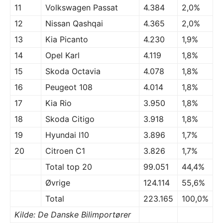
11
Volkswagen Passat
4.384
2,0%
12
Nissan Qashqai
4.365
2,0%
13
Kia Picanto
4.230
1,9%
14
Opel Karl
4.119
1,8%
15
Skoda Octavia
4.078
1,8%
16
Peugeot 108
4.014
1,8%
17
Kia Rio
3.950
1,8%
18
Skoda Citigo
3.918
1,8%
19
Hyundai I10
3.896
1,7%
20
Citroen C1
3.826
1,7%
Total top 20
99.051
44,4%
Øvrige
124.114
55,6%
Total
223.165
100,0%
Kilde: De Danske Bilimportører