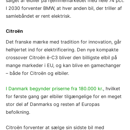
salget af elbiler på hjemmemarkedet med hele 74 pct.
I 2030 forventer BMW, at hver anden bil, der triller af
samlebåndet er rent elektrisk.
Citroën
Det franske mærke med tradition for innovation, går
helhjertet ind for elektrificering. Den nye kompakte
crossover Citroën ë-C3 bliver den billigste elbil på
mange markeder i EU, og kan blive en gamechanger
– både for Citroën og elbiler.
I Danmark begynder priserne fra 180.000 kr.
, hvilket
for første gang gør elbiler tilgængelige for en meget
stor del af Danmarks og resten af Europas
befolkning.
Citroën forventer at sælge sin sidste bil med