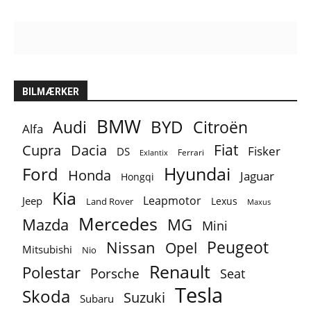
BILMÆRKER
BMW
BYD
Audi
Citroën
Alfa
Fiat
Cupra
Dacia
Fisker
DS
Ferrari
Exlantix
Ford
Hyundai
Honda
Jaguar
Hongqi
Kia
Leapmotor
Jeep
Lexus
Land Rover
Maxus
Mercedes
MG
Mazda
Mini
Peugeot
Nissan
Opel
Mitsubishi
Nio
Renault
Polestar
Porsche
Seat
Tesla
Skoda
Suzuki
Subaru