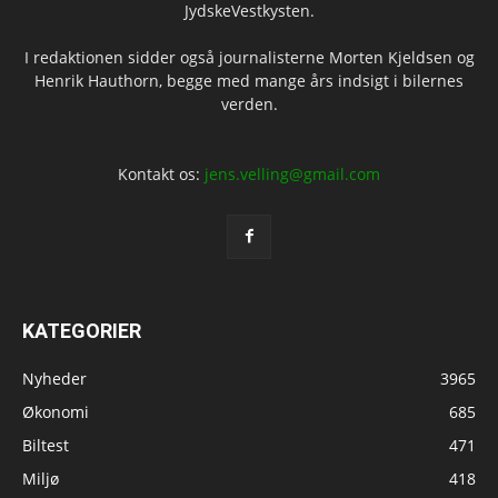
JydskeVestkysten.
I redaktionen sidder også journalisterne Morten Kjeldsen og
Henrik Hauthorn, begge med mange års indsigt i bilernes
verden.
Kontakt os:
jens.velling@gmail.com
KATEGORIER
Nyheder
3965
Økonomi
685
Biltest
471
Miljø
418