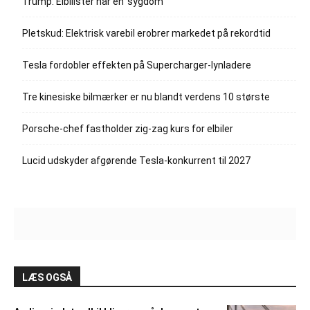
Trump: Elbilister har en ‘sygdom’
Pletskud: Elektrisk varebil erobrer markedet på rekordtid
Tesla fordobler effekten på Supercharger-lynladere
Tre kinesiske bilmærker er nu blandt verdens 10 største
Porsche-chef fastholder zig-zag kurs for elbiler
Lucid udskyder afgørende Tesla-konkurrent til 2027
LÆS OGSÅ