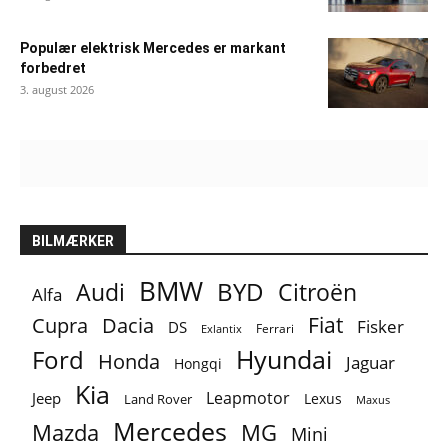
Populær elektrisk Mercedes er markant
forbedret
3. august 2026
BILMÆRKER
BMW
BYD
Audi
Citroën
Alfa
Fiat
Cupra
Dacia
Fisker
DS
Ferrari
Exlantix
Ford
Hyundai
Honda
Jaguar
Hongqi
Kia
Leapmotor
Jeep
Lexus
Land Rover
Maxus
Mercedes
MG
Mazda
Mini