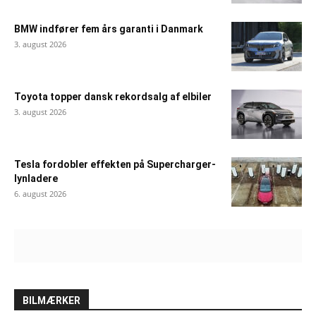
BMW indfører fem års garanti i Danmark
3. august 2026
Toyota topper dansk rekordsalg af elbiler
3. august 2026
Tesla fordobler effekten på Supercharger-
lynladere
6. august 2026
BILMÆRKER