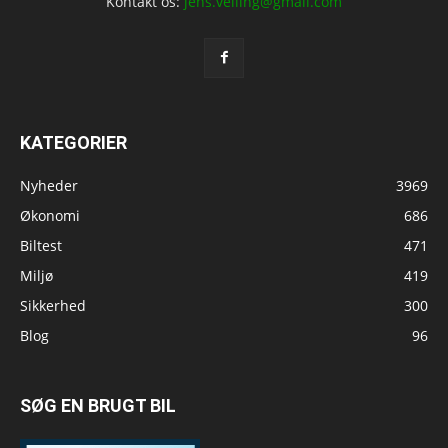
Kontakt os:
jens.velling@gmail.com
KATEGORIER
Nyheder
3969
Økonomi
686
Biltest
471
Miljø
419
Sikkerhed
300
Blog
96
SØG EN BRUGT BIL