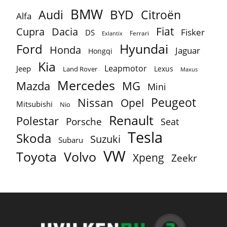
BMW
BYD
Audi
Citroën
Alfa
Fiat
Cupra
Dacia
Fisker
DS
Ferrari
Exlantix
Ford
Hyundai
Honda
Jaguar
Hongqi
Kia
Leapmotor
Jeep
Lexus
Land Rover
Maxus
Mercedes
MG
Mazda
Mini
Peugeot
Nissan
Opel
Mitsubishi
Nio
Renault
Polestar
Porsche
Seat
Tesla
Skoda
Suzuki
Subaru
VW
Toyota
Volvo
Xpeng
Zeekr