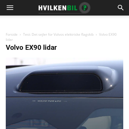
Forside
Test: Det sejler for Volvos elektriske flagskib
Volvo EX90
lidar
Volvo EX90 lidar