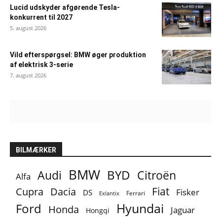
Lucid udskyder afgørende Tesla-
konkurrent til 2027
5. august 2026
Vild efterspørgsel: BMW øger produktion
af elektrisk 3-serie
7. august 2026
BILMÆRKER
BMW
BYD
Audi
Citroën
Alfa
Fiat
Cupra
Dacia
Fisker
DS
Ferrari
Exlantix
Ford
Hyundai
Honda
Jaguar
Hongqi