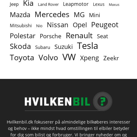
Kia
Leapmotor
Jeep
Lexus
Land Rover
Maxus
Mercedes
MG
Mazda
Mini
Peugeot
Nissan
Opel
Mitsubishi
Nio
Renault
Polestar
Porsche
Seat
Tesla
Skoda
Suzuki
Subaru
VW
Toyota
Volvo
Xpeng
Zeekr
Hvilkenbil.dk fokuserer på almindelige bilkøberes interesser
og behov – ikke mindst hvad omstillingen til elbiler betyder
for dig som bilist og forbruger. Vi bringer nyheder om og