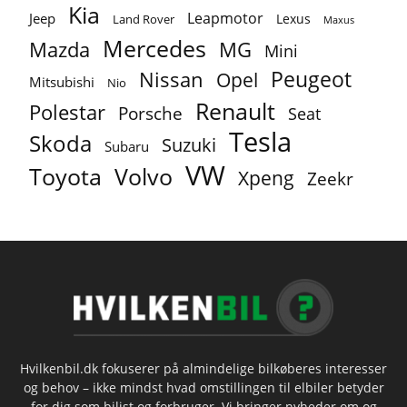
Kia
Leapmotor
Jeep
Lexus
Land Rover
Maxus
Mercedes
MG
Mazda
Mini
Peugeot
Nissan
Opel
Mitsubishi
Nio
Renault
Polestar
Porsche
Seat
Tesla
Skoda
Suzuki
Subaru
VW
Toyota
Volvo
Xpeng
Zeekr
Hvilkenbil.dk fokuserer på almindelige bilkøberes interesser
og behov – ikke mindst hvad omstillingen til elbiler betyder
for dig som bilist og forbruger. Vi bringer nyheder om og