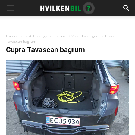
Forside
Test: Endelig en elektrisk SUV, der kører godt
Cupra
Tavascan bagrum
Cupra Tavascan bagrum