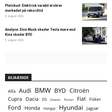
Pletskud: Elektrisk varebil erobrer
markedet på rekordtid
6. august 2026
Analyse: Elon Musk skader Tesla mere end
Kina skader BYD
5. august 2026
BILMÆRKER
BMW
BYD
Audi
Citroën
Alfa
Fiat
Cupra
Dacia
Fisker
DS
Ferrari
Exlantix
Ford
Hyundai
Honda
Jaguar
Hongqi