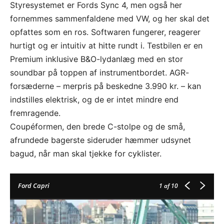
Styresystemet er Fords Sync 4, men også her
fornemmes sammenfaldene med VW, og her skal det
opfattes som en ros. Softwaren fungerer, reagerer
hurtigt og er intuitiv at hitte rundt i. Testbilen er en
Premium inklusive B&O-lydanlæg med en stor
soundbar på toppen af instrumentbordet.
AGR-
forsæderne – merpris på beskedne 3.990 kr. – kan
indstilles elektrisk, og de er intet mindre end
fremragende.
Coupéformen, den brede C-stolpe og de små,
afrundede bagerste sideruder hæmmer udsynet
bagud, når man skal tjekke for cyklister.
Ford Capri
1
af 10