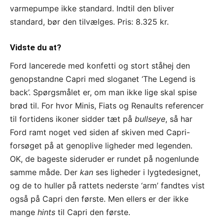
varmepumpe ikke standard. Indtil den bliver
standard, bør den tilvælges. Pris: 8.325 kr.
Vidste du at?
Ford lancerede med konfetti og stort ståhej den
genopstandne Capri med sloganet ‘The Legend is
back’. Spørgsmålet er, om man ikke lige skal spise
brød til. For hvor Minis, Fiats og Renaults referencer
til fortidens ikoner sidder tæt på
bullseye
, så har
Ford ramt noget ved siden af skiven med Capri-
forsøget på at genoplive ligheder med legenden.
OK, de bageste sideruder er rundet på nogenlunde
samme måde. Der
kan
ses ligheder i lygtedesignet,
og de to huller på rattets nederste ‘arm’ fandtes vist
også på Capri den første. Men ellers er der ikke
mange
hints
til Capri den første.