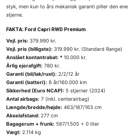
styk, men kun to års mekanisk garanti piller den ene
stjerne.
FAKTA: Ford Capri RWD Premium
Vejl. pris:
379.990 kr.
Vejl. pris (billigste):
319.990 kr. (Standard Range)
Anslået kontantrabat: *
10.000 kr.
Årlig ejerafgift:
780 kr.
Garanti (bil/lak/rust):
2/2/12 år
Garanti (batteri):
8 år/160.000 km
Sikkerhed (Euro NCAP):
5 stjerner (2024)
Antal airbags:
7 (inkl. centerairbag)
Længde/bredde/højde:
463/187/163 cm
Akselafstand:
277 cm
Bagagerum + frunk:
567/1.505 + 0 liter
Vægt:
2.114 kg