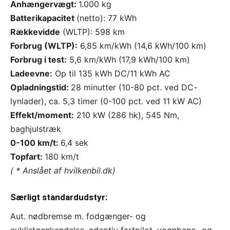
Anhængervægt:
1.000 kg
Batterikapacitet
(netto): 77 kWh
Rækkevidde
(WLTP): 598 km
Forbrug (WLTP):
6,85 km/kWh (14,6 kWh/100 km)
Forbrug i test:
5,6 km/kWh (17,9 kWh/100 km)
Ladeevne:
Op til
135
kWh DC/
11
kWh AC
Opladningstid:
28
minutter
(
10-80 pct.
ved DC-
lynlader), ca.
5,3
timer (
0-100
pct. ved 11 kW AC)
Effekt/moment:
210 kW (286 hk), 545 Nm,
baghjulstræk
0-100 km/t:
6,4 sek
Topfart:
180 km/t
( * Anslået af hvilkenbil.dk)
Særligt standardudstyr:
Aut. nødbremse m. fodgænger- og