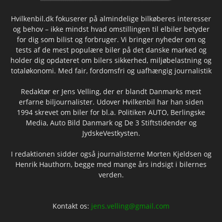
Hvilkenbil.dk fokuserer på almindelige bilkøberes interesser
og behov – ikke mindst hvad omstillingen til elbiler betyder
for dig som bilist og forbruger. Vi bringer nyheder om og
tests af de mest populære biler på det danske marked og
holder dig opdateret om bilers sikkerhed, miljøbelastning og
totaløkonomi. Med fair, fordomsfri og uafhængig journalistik
Redaktør er Jens Velling, der er blandt Danmarks mest
erfarne biljournalister. Udover Hvilkenbil har han siden
1994 skrevet om biler for bl.a. Politiken AUTO, Berlingske
Media, Auto Bild Danmark og De 3 Stiftstidender og
JydskeVestkysten.
I redaktionen sidder også journalisterne Morten Kjeldsen og
Henrik Hauthorn, begge med mange års indsigt i bilernes
verden.
Kontakt os:
jens.velling@gmail.com