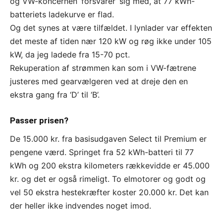
og VW-koncernen ‘forsvarer’ sig med, at 77 kWh-
batteriets ladekurve er flad.
Og det synes at være tilfældet. I lynlader var effekten
det meste af tiden nær 120 kW og røg ikke under 105
kW, da jeg ladede fra 15-70 pct.
Rekuperation af strømmen kan som i VW-fætrene
justeres med gearvælgeren ved at dreje den en
ekstra gang fra ‘D’ til ‘B’.
Passer prisen?
De 15.000 kr. fra basisudgaven Select til Premium er
pengene værd. Springet fra 52 kWh-batteri til 77
kWh og 200 ekstra kilometers rækkevidde er 45.000
kr. og det er også rimeligt. To elmotorer og godt og
vel 50 ekstra hestekræfter koster 20.000 kr. Det kan
der heller ikke indvendes noget imod.