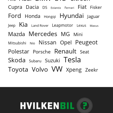
Fiat
Cupra
Dacia
Fisker
DS
Ferrari
Exlantix
Ford
Hyundai
Honda
Jaguar
Hongqi
Kia
Leapmotor
Jeep
Lexus
Land Rover
Maxus
Mercedes
MG
Mazda
Mini
Peugeot
Nissan
Opel
Mitsubishi
Nio
Renault
Polestar
Porsche
Seat
Tesla
Skoda
Suzuki
Subaru
VW
Toyota
Volvo
Xpeng
Zeekr