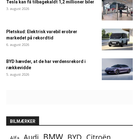
Tesla kan få tilbagekaldt 1,2 millioner biler
3. august 2026
Pletskud: Elektrisk varebil erobrer
markedet på rekordtid
6. august 2026
BYD hævder, at de har verdensrekord i
rækkevidde
5. august 2026
BILMÆRKER
BMW
BYD
Audi
Citroën
Alfa