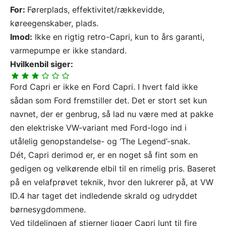
For:
Førerplads, effektivitet/rækkevidde,
køreegenskaber, plads.
Imod:
Ikke en rigtig retro-Capri, kun to års garanti,
varmepumpe er ikke standard.
Hvilkenbil siger:
Ford Capri er ikke en Ford Capri. I hvert fald ikke
sådan som Ford fremstiller det. Det er stort set kun
navnet, der er genbrug, så lad nu være med at pakke
den elektriske VW-variant med Ford-logo ind i
utålelig genopstandelse- og ‘The Legend’-snak.
Dét, Capri derimod er, er en noget så fint som en
gedigen og velkørende elbil til en rimelig pris. Baseret
på en velafprøvet teknik, hvor den lukrerer på, at VW
ID.4 har taget det indledende skrald og udryddet
børnesygdommene.
Ved tildelingen af stjerner ligger Capri lunt til fire