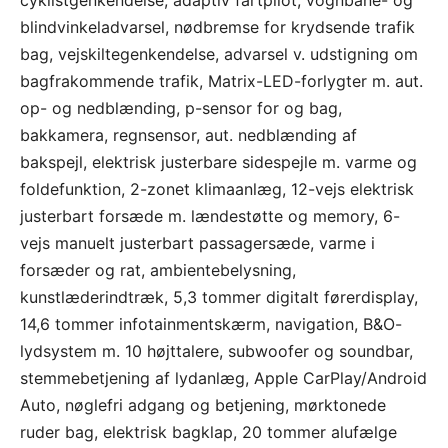
cyklistgenkendelse, adaptiv fartpilot, vognbane- og
blindvinkeladvarsel, nødbremse for krydsende trafik
bag, vejskiltegenkendelse, advarsel v. udstigning om
bagfrakommende trafik, Matrix-LED-forlygter m. aut.
op- og nedblænding, p-sensor for og bag,
bakkamera, regnsensor, aut. nedblænding af
bakspejl, elektrisk justerbare sidespejle m. varme og
foldefunktion, 2-zonet klimaanlæg, 12-vejs elektrisk
justerbart forsæde m. lændestøtte og memory, 6-
vejs manuelt justerbart passagersæde, varme i
forsæder og rat, ambientebelysning,
kunstlæderindtræk, 5,3 tommer digitalt førerdisplay,
14,6 tommer infotainmentskærm, navigation, B&O-
lydsystem m. 10 højttalere, subwoofer og soundbar,
stemmebetjening af lydanlæg, Apple CarPlay/Android
Auto, nøglefri adgang og betjening, mørktonede
ruder bag, elektrisk bagklap, 20 tommer alufælge