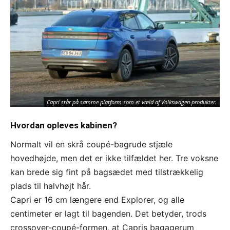
Capri står på samme platform som et væld af Volkswagen-produkter.
Hvordan opleves kabinen?
Normalt vil en skrå coupé-bagrude stjæle
hovedhøjde, men det er ikke tilfældet her. Tre voksne
kan brede sig fint på bagsædet med tilstrækkelig
plads til halvhøjt hår.
Capri er 16 cm længere end Explorer, og alle
centimeter er lagt til bagenden. Det betyder, trods
crossover-coupé-formen, at Capris bagagerum