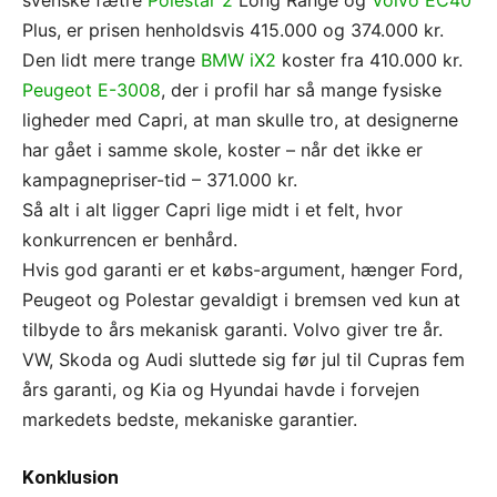
svenske fætre
Polestar 2
Long Range og
Volvo EC40
Plus, er prisen henholdsvis 415.000 og 374.000 kr.
Den lidt mere trange
BMW iX2
koster fra 410.000 kr.
Peugeot E-3008
, der i profil har så mange fysiske
ligheder med Capri, at man skulle tro, at designerne
har gået i samme skole, koster – når det ikke er
kampagnepriser-tid – 371.000 kr.
Så alt i alt ligger Capri lige midt i et felt, hvor
konkurrencen er benhård.
Hvis god garanti er et købs-argument, hænger Ford,
Peugeot og Polestar gevaldigt i bremsen ved kun at
tilbyde to års mekanisk garanti. Volvo giver tre år.
VW, Skoda og Audi sluttede sig før jul til Cupras fem
års garanti, og Kia og Hyundai havde i forvejen
markedets bedste, mekaniske garantier.
Konklusion